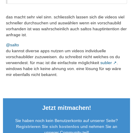
das macht sehr viel sinn. schliesslich lassen sich die videos viel
schneller durchsuchen und auswählen wenn ein vorschaubild
vorhanden ist was wahrscheinlich auch saltos hauptintention der
anfrage ist.
@salto
du kannst diverse apps nutzen um videos individuelle
vorschaubilder zuzuweisen. du schreibst nicht welches os du
verwendest. für mac ist die einfachste möglichkeit
subler
.
windows habe ich keine ahnung von. eine lösung für wp wäre
mir ebenfalls nicht bekannt.
Jetzt mitmachen!
Sie haben noch kein Benutzerkonto auf unserer Seite?
Registrieren Sie sich kostenlos
und nehmen Sie an
unserer Community teil!