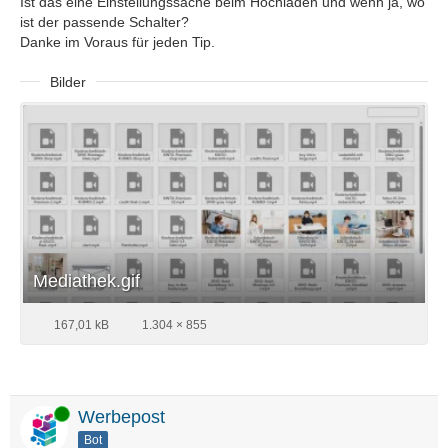
Ist das eine Einstellungssache beim Hochladen und wenn ja, wo
ist der passende Schalter?
Danke im Voraus für jeden Tip.
Bilder
Mediathek.gif
167,01 kB
1.304 × 855
Online
Werbepost
Bot