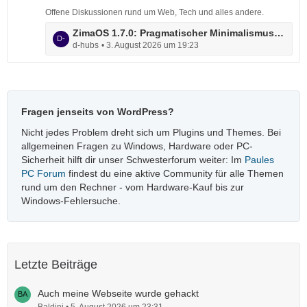
z
t
Offene Diskussionen rund um Web, Tech und alles andere.
t
r
L
ZimaOS 1.7.0: Pragmatischer Minimalismus: ein NAS ohne Overhead, einfaches Setup, flexible Bedienung, viele Features: praktisch für Einsteiger
e
ä
d-hubs
3. August 2026 um 19:23
e
B
g
t
e
e
z
i
t
t
e
r
Fragen jenseits von WordPress?
B
ä
e
g
Nicht jedes Problem dreht sich um Plugins und Themes. Bei
i
e
allgemeinen Fragen zu Windows, Hardware oder PC-
t
Sicherheit hilft dir unser Schwesterforum weiter: Im
Paules
r
PC Forum
findest du eine aktive Community für alle Themen
ä
rund um den Rechner - vom Hardware-Kauf bis zur
g
Windows-Fehlersuche.
e
Letzte Beiträge
Auch meine Webseite wurde gehackt