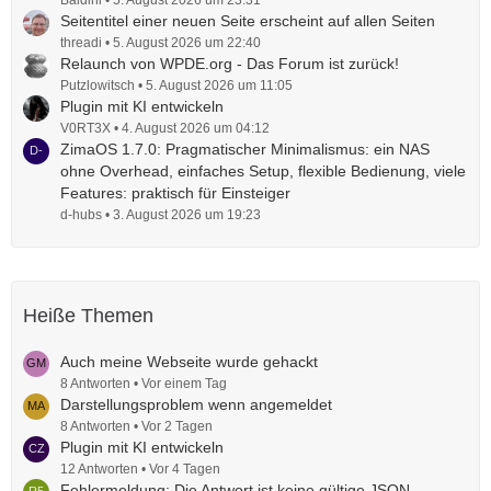
Baldini
5. August 2026 um 23:31
Seitentitel einer neuen Seite erscheint auf allen Seiten
threadi
5. August 2026 um 22:40
Relaunch von WPDE.org - Das Forum ist zurück!
Putzlowitsch
5. August 2026 um 11:05
Plugin mit KI entwickeln
V0RT3X
4. August 2026 um 04:12
ZimaOS 1.7.0: Pragmatischer Minimalismus: ein NAS
ohne Overhead, einfaches Setup, flexible Bedienung, viele
Features: praktisch für Einsteiger
d-hubs
3. August 2026 um 19:23
Heiße Themen
Auch meine Webseite wurde gehackt
8 Antworten
Vor einem Tag
Darstellungsproblem wenn angemeldet
8 Antworten
Vor 2 Tagen
Plugin mit KI entwickeln
12 Antworten
Vor 4 Tagen
Fehlermeldung: Die Antwort ist keine gültige JSON-