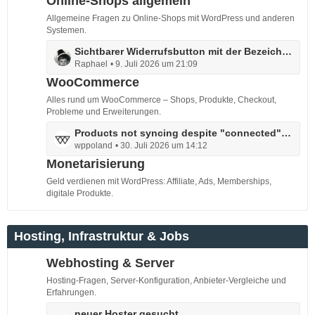
Online-Shops allgemein
B
e
e
Allgemeine Fragen zu Online-Shops mit WordPress und anderen
i
Systemen.
t
L
Sichtbarer Widerrufsbutton mit der Bezeichnung „Vertrag widerrufen“ ab den 19.06.2026
r
Raphael
9. Juli 2026 um 21:09
e
ä
t
WooCommerce
g
z
Alles rund um WooCommerce – Shops, Produkte, Checkout,
e
t
Probleme und Erweiterungen.
e
L
Products not syncing despite "connected" status and completed actions
B
wppoland
30. Juli 2026 um 14:12
e
e
t
Monetarisierung
i
z
t
Geld verdienen mit WordPress: Affiliate, Ads, Memberships,
t
r
digitale Produkte.
e
ä
B
g
e
e
Hosting, Infrastruktur & Jobs
i
t
Webhosting & Server
r
Hosting-Fragen, Server-Konfiguration, Anbieter-Vergleiche und
ä
Erfahrungen.
g
L
neuer Hoster gesucht