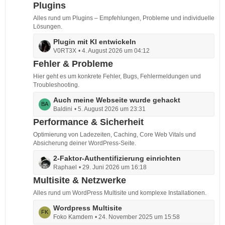
t
Plugins
i
z
t
Alles rund um Plugins – Empfehlungen, Probleme und individuelle
t
r
Lösungen.
e
ä
L
Plugin mit KI entwickeln
B
g
V0RT3X
4. August 2026 um 04:12
e
e
e
t
Fehler & Probleme
i
z
t
Hier geht es um konkrete Fehler, Bugs, Fehlermeldungen und
t
r
Troubleshooting.
e
ä
L
Auch meine Webseite wurde gehackt
B
g
Baldini
5. August 2026 um 23:31
e
e
e
t
Performance & Sicherheit
i
z
t
Optimierung von Ladezeiten, Caching, Core Web Vitals und
t
r
Absicherung deiner WordPress-Seite.
e
ä
L
2-Faktor-Authentifizierung einrichten
B
g
Raphael
29. Juni 2026 um 16:18
e
e
e
t
Multisite & Netzwerke
i
z
t
Alles rund um WordPress Multisite und komplexe Installationen.
t
r
L
Wordpress Multisite
e
ä
Foko Kamdem
24. November 2025 um 15:58
e
B
g