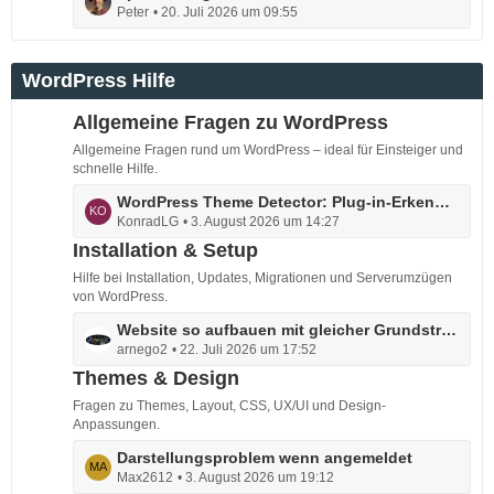
Peter
20. Juli 2026 um 09:55
e
e
t
i
z
t
WordPress Hilfe
t
r
e
ä
Allgemeine Fragen zu WordPress
B
g
e
Allgemeine Fragen rund um WordPress – ideal für Einsteiger und
e
i
schnelle Hilfe.
t
L
WordPress Theme Detector: Plug-in-Erkennung blockieren?
r
KonradLG
3. August 2026 um 14:27
e
ä
t
Installation & Setup
g
z
Hilfe bei Installation, Updates, Migrationen und Serverumzügen
e
t
von WordPress.
e
L
Website so aufbauen mit gleicher Grundstruktur
B
arnego2
22. Juli 2026 um 17:52
e
e
t
Themes & Design
i
z
t
Fragen zu Themes, Layout, CSS, UX/UI und Design-
t
r
Anpassungen.
e
ä
L
Darstellungsproblem wenn angemeldet
B
g
Max2612
3. August 2026 um 19:12
e
e
e