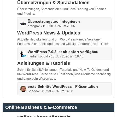
t
e
Übersetzungen & Sprachdateien
e
z
i
Übersetzungen, Sprachdateien und Lokalisierung von Themes
t
t
und Plugins.
e
r
L
Übersetzungstool integrieren
B
ä
arnego2
19. Juli 2026 um 20:06
e
e
g
t
WordPress News & Updates
i
e
z
t
Aktuelle Neuigkeiten rund um WordPress – neue Versionen,
t
r
Features, Sicherheitsupdates und wichtige Änderungen im Core.
e
ä
L
WordPress 7.0.2 ist ab sofort verfügbar.
B
g
medienkobold
18. Juli 2026 um 18:45
e
e
e
t
Anleitungen & Tutorials
i
z
t
Schritt-für-Schritt Anleitungen, Tutorials und How-To-Guides rund
t
r
um WordPress. Lerne neue Funktionen, löse Probleme nachhaltig
e
und baue dein Wissen aus.
ä
B
g
L
erste Schritte WordPress - Präsentation
e
e
Shadow
8. Mai 2026 um 14:58
e
i
t
t
z
r
Online Business & E-Commerce
t
ä
e
g