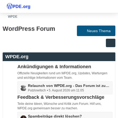
WPDE
WordPress Forum
Neues Thema
WPDE.org
Ankündigungen & Informationen
Offizielle Neuigkeiten rund um WPDE.org, Updates, Wartungen
und wichtige Informationen vom Team.
L
Relaunch von WPDE.org - Das Forum ist zurück!
Putzlowitsch
5. August 2026 um 11:05
e
t
Feedback & Verbesserungsvorschläge
z
Teile deine Ideen, Wünsche und Kritik zum Forum. Hilf uns,
t
WPDE.org gemeinsam besser zu machen.
e
L
Spambeiträge direkt löschen?
B