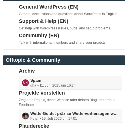
e
ä
General WordPress (EN)
B
g
e
General discussions and questions about WordPress in English.
e
i
Support & Help (EN)
t
Get help with WordPress issues, bugs, and setup problems.
r
Community (EN)
ä
g
Talk with international members and share your projects.
e
Offtopic & Community
Archiv
L
Spam
uha
11. Juni 2025 um 16:14
e
t
Projekte vorstellen
z
Zeig dein Projekt, deine Website oder deinen Blog und erhalte
t
Feedback.
e
L
WetterGo.de: präzise Wettervorhersagen weltweit, schnell & verständlich
B
Peter
19. Juli 2026 um 17:01
e
e
t
Plauderecke
i