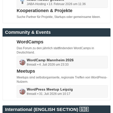
e
JABA-Hosting
13. Februar 2026 um 11:36
e
t
Kooperationen & Projekte
z
Suche Partner für Projekte, Startups oder gemeinsame Ideen.
t
e
B
Community & Events
e
i
WordCamps
t
Das Forum zu den jährlich stattfindenden WordCamps in
r
Deutschland.
ä
g
L
WordCamp Mannheim 2026
threadi
4. Juli 2026 um 23:33
e
e
t
Meetups
z
Meetups sind selbstorganiserte, regionale Treffen von WordPress-
t
Nutzern.
e
L
WordPress Meetup Leipzig
B
threadi
31. Juli 2026 um 10:17
e
e
t
i
z
t
International (ENGLISH SECTION) 🇬🇧
t
r