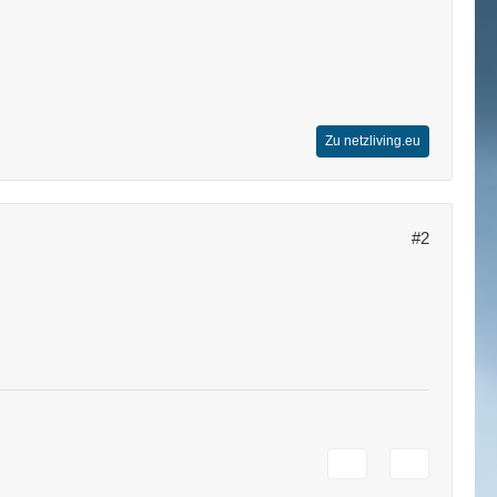
Zu netzliving.eu
#2