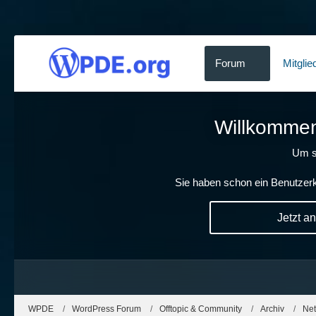
Forum
Mitglie
Willkommen!
Um s
Sie haben schon ein Benutzerk
Jetzt a
WPDE
WordPress Forum
Offtopic & Community
Archiv
Net