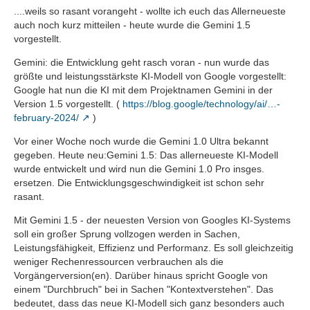
....weils so rasant vorangeht - wollte ich euch das Allerneueste
auch noch kurz mitteilen - heute wurde die Gemini 1.5
vorgestellt.
Gemini: die Entwicklung geht rasch voran - nun wurde das
größte und leistungsstärkste KI-Modell von Google vorgestellt:
Google hat nun die KI mit dem Projektnamen Gemini in der
Version 1.5 vorgestellt. (
https://blog.google/technology/ai/…-
february-2024/
)
Vor einer Woche noch wurde die Gemini 1.0 Ultra bekannt
gegeben. Heute neu:Gemini 1.5: Das allerneueste KI-Modell
wurde entwickelt und wird nun die Gemini 1.0 Pro insges.
ersetzen. Die Entwicklungsgeschwindigkeit ist schon sehr
rasant.
Mit Gemini 1.5 - der neuesten Version von Googles KI-Systems
soll ein großer Sprung vollzogen werden in Sachen,
Leistungsfähigkeit, Effizienz und Performanz. Es soll gleichzeitig
weniger Rechenressourcen verbrauchen als die
Vorgängerversion(en). Darüber hinaus spricht Google von
einem "Durchbruch" bei in Sachen "Kontextverstehen". Das
bedeutet, dass das neue KI-Modell sich ganz besonders auch