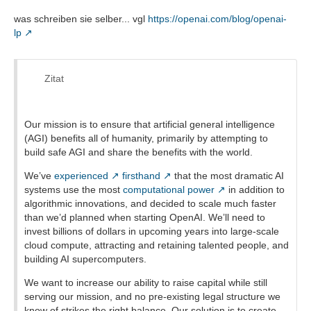
hüst ... mozilla.ai.
was schreiben sie selber... vgl
https://openai.com/blog/openai-
lp
Im letzten Dezember gründen IBM, META und 48 andere
Spitzenunternehmen und Forschungseinrichtungen eine KI-
Allianz . Jetzt sind bereits 20 "Einrichtungen" mehr
Mitglieder ....
Zitat
h
https://www.elementsofai.de/
Our mission is to ensure that artificial general intelligence
(AGI) benefits all of humanity, primarily by attempting to
Elements of AI setzt sich mit zentralen Fragen der KI
build safe AGI and share the benefits with the world.
auseinander, darunter Themen wie die Zukunft der
Arbeitswelt und der Einfluss von KI auf die Gesellschaft.
We’ve
experienced
firsthand
that the most dramatic AI
systems use the most
computational power
in addition to
algorithmic innovations, and decided to scale much faster
@suedtiroler
Bitte beachte die Regeln von diesem Forum
than we’d planned when starting OpenAI. We’ll need to
und verzichte auf Links in der Signatur.
invest billions of dollars in upcoming years into large-scale
cloud compute, attracting and retaining talented people, and
building AI supercomputers.
We want to increase our ability to raise capital while still
serving our mission, and no pre-existing legal structure we
know of strikes the right balance. Our solution is to create