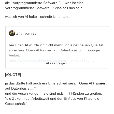
die " vorprogrammierte Software." ... was ist eine
Vorprogrammierte Software !? Was soll das sein ?
was ich von AI halte - schreib ich unten..
Zitat von r23
bei Open AI würde ich nicht mehr von einer neuen Qualität
sprechen. Open AI trainiert auf Datenbasis vom Springer
Verlag.
https://www.heise.de/news/Deal-mit-…er-9579186.html
Alles anzeigen
Die NVIDIA
AKTIE
ist in diesem Jahr bereits um 56%
[/QUOTE]
gestiegen
https://finanzmarktwelt.de/nvidia-aktie-s…ursziel-300038/
ja das dürfte halt auch ein Unterschied sein: " Open AI
trainiert
In der Aktie wird sehr viel KI Hype vermutet. Zumindest ist
auf Datenbasis ...."
der Kursanstieg nicht wirklich erklärbar.
und die Auswirkungen - sie sind m.E. mit Händen zu greifen:
"die Zukunft der Arbeitswelt und der Einfluss von KI auf die
Gesellschaft."
Mozilla steigt aus der Vermietung von [size=18]
Multiuser-
VR
[/SIZE] aus und ist jetzt der jahrelange Experte von AI...