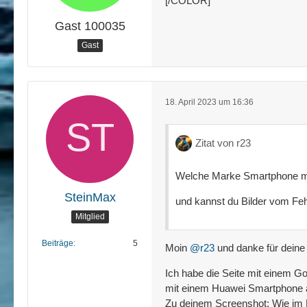
[/COLOR]
Gast 100035
Gast
18. April 2023 um 16:36
Zitat von r23
Welche Marke Smartphone mu
SteinMax
und kannst du Bilder vom Fehl
Mitglied
Beiträge
5
Moin
@r23
und danke für deine
Ich habe die Seite mit einem Go
mit einem Huawei Smartphone a
Zu deinem Screenshot: Wie im E