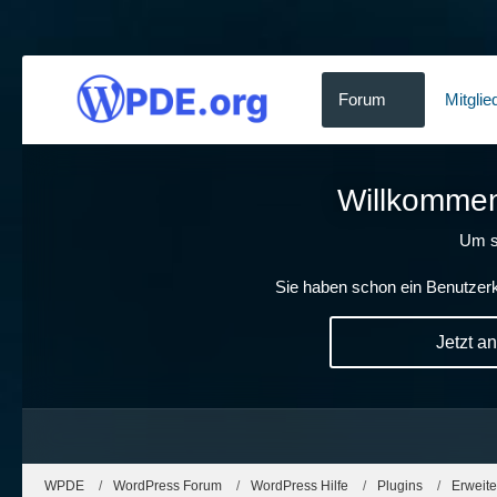
Forum
Mitglie
Willkommen!
Um s
Sie haben schon ein Benutzerk
Jetzt a
WPDE
WordPress Forum
WordPress Hilfe
Plugins
Erweit