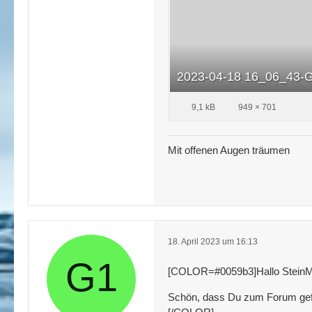
2023-04-18 16_06_43-
9,1 kB
949 × 701
Mit offenen Augen träumen
18. April 2023 um 16:13
[COLOR=#0059b3]Hallo SteinMa
Schön, dass Du zum Forum gefunde