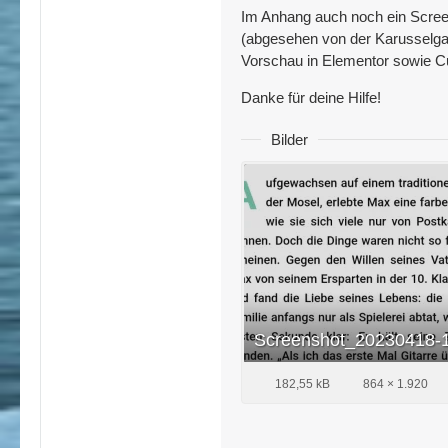
Im Anhang auch noch ein Screens
(abgesehen von der Karusselgalle
Vorschau in Elementor sowie Cu
Danke für deine Hilfe!
Bilder
Screenshot_20230418-
182,55 kB
864 × 1.920