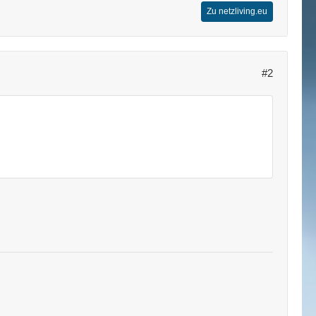
Zu netzliving.eu
#2