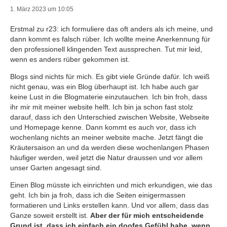
1. März 2023 um 10:05
Erstmal zu r23: ich formuliere das oft anders als ich meine, und
dann kommt es falsch rüber. Ich wollte meine Anerkennung für
den professionell klingenden Text aussprechen. Tut mir leid,
wenn es anders rüber gekommen ist.
Blogs sind nichts für mich. Es gibt viele Gründe dafür. Ich weiß
nicht genau, was ein Blog überhaupt ist. Ich habe auch gar
keine Lust in die Blogmaterie einzutauchen. Ich bin froh, dass
ihr mir mit meiner website helft. Ich bin ja schon fast stolz
darauf, dass ich den Unterschied zwischen Website, Webseite
und Homepage kenne. Dann kommt es auch vor, dass ich
wochenlang nichts an meiner website mache. Jetzt fängt die
Kräutersaison an und da werden diese wochenlangen Phasen
häufiger werden, weil jetzt die Natur draussen und vor allem
unser Garten angesagt sind.
Einen Blog müsste ich einrichten und mich erkundigen, wie das
geht. Ich bin ja froh, dass ich die Seiten einigermassen
formatieren und Links erstellen kann. Und vor allem, dass das
Ganze soweit erstellt ist.
Aber der für mich entscheidende
Grund ist, dass ich einfach ein doofes Gefühl habe, wenn