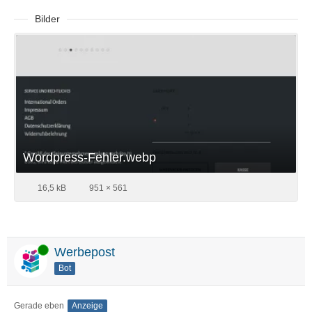
Bilder
Wordpress-Fehler.webp
16,5 kB
951 × 561
Online
Werbepost
Bot
Gerade eben
Anzeige