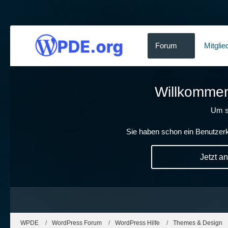
Forum
Mitglie
Willkommen!
Um s
Sie haben schon ein Benutzerk
Jetzt a
WPDE
WordPress Forum
WordPress Hilfe
Themes & Design