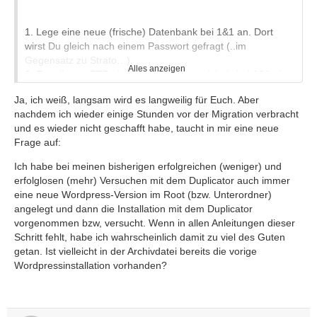
1. Lege eine neue (frische) Datenbank bei 1&1 an. Dort
wirst Du gleich nach einem Passwort gefragt (..im
Gegensatz zu Strato…).
Alles anzeigen
2. Erstelle per FTP ein neues Unterverzeichnis bei 1&1, das
ist übersichtlicher.
Ja, ich weiß, langsam wird es langweilig für Euch. Aber
3. Leite Deine Domain bei 1&1 auf dieses Unterverzeichnis.
nachdem ich wieder einige Stunden vor der Migration verbracht
4. Lade per FTP die beiden files vom Duplicator (also
und es wieder nicht geschafft habe, taucht in mir eine neue
installer.php sowie zip-Datei) in dieses Unterverzeichnis.
Frage auf:
5. gib in die Browser-Zeile: [COLOR=#000000][size=10]"
[/SIZE][size=10]meineDomain/installer.php" ein.[/SIZE]
Ich habe bei meinen bisherigen erfolgreichen (weniger) und
[/COLOR][COLOR=#000000][size=10][COLOR=#000000]
erfolglosen (mehr) Versuchen mit dem Duplicator auch immer
[size=10]
eine neue Wordpress-Version im Root (bzw. Unterordner)
[/SIZE][/COLOR][/SIZE][/COLOR]
angelegt und dann die Installation mit dem Duplicator
vorgenommen bzw, versucht. Wenn in allen Anleitungen dieser
Schritt fehlt, habe ich wahrscheinlich damit zu viel des Guten
getan. Ist vielleicht in der Archivdatei bereits die vorige
Wordpressinstallation vorhanden?