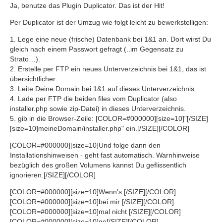
Ja, benutze das Plugin Duplicator. Das ist der Hit!
Per Duplicator ist der Umzug wie folgt leicht zu bewerkstelligen:
1. Lege eine neue (frische) Datenbank bei 1&1 an. Dort wirst Du
gleich nach einem Passwort gefragt (..im Gegensatz zu
Strato…).
2. Erstelle per FTP ein neues Unterverzeichnis bei 1&1, das ist
übersichtlicher.
3. Leite Deine Domain bei 1&1 auf dieses Unterverzeichnis.
4. Lade per FTP die beiden files vom Duplicator (also
installer.php sowie zip-Datei) in dieses Unterverzeichnis.
5. gib in die Browser-Zeile: [COLOR=#000000][size=10]"[/SIZE]
[size=10]meineDomain/installer.php" ein.[/SIZE][/COLOR]
[COLOR=#000000][size=10]Und folge dann den
Installationshinweisen - geht fast automatisch. Warnhinweise
bezüglich des großen Volumens kannst Du geflissentlich
ignorieren.[/SIZE][/COLOR]
[COLOR=#000000][size=10]Wenn's [/SIZE][/COLOR]
[COLOR=#000000][size=10]bei mir [/SIZE][/COLOR]
[COLOR=#000000][size=10]mal nicht [/SIZE][/COLOR]
[COLOR=#000000][size=10]ge[/SIZE][/COLOR]