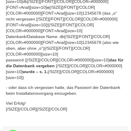
[size=10]db[/SIZE][/FONT][/COLOR][COLOR=#000000]
[FONT=Arial][size=10]
o
[/SIZE][/FONT][/COLOR]
[COLOR=#000000][FONT=Arial][size=10]12345678 (das „o“
nicht vergessen.[/SIZE][/FONT][/COLOR][COLOR=#000000]
[FONT=Arial][size=10])[/SIZE][/FONT][/COLOR]
[COLOR=#000000][FONT=Arial][size=10]
Datenbank/Database Name: db[/SIZE][/FONT][/COLOR]
[COLOR=#000000][FONT=Arial][size=10]12345678 (also wie
oben, aber ohne „o“)[/SIZE][/FONT][/COLOR]
[COLOR=#000000][size=10]
password ([/SIZE][/COLOR][COLOR=#000000][size=10]
das für
die Datenbank vergeben
[/SIZE][/COLOR][COLOR=#000000]
[size=10]
wurde – s. 1.
[/SIZE][/COLOR][COLOR=#000000]
[size=10])
- oder dass ich vergessen hatte, das Passwort der Datenbank
beim Installationsvorgang einzugeben.
Viel Erfolg!
[/SIZE][/COLOR][/SIZE][/COLOR]