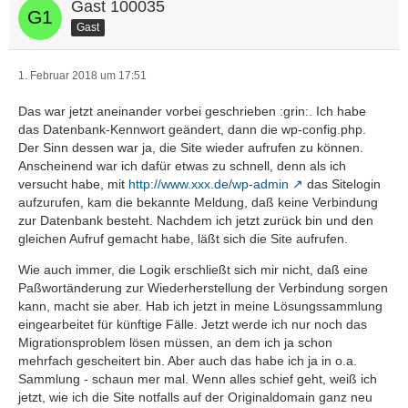
Gast 100035
Gast
1. Februar 2018 um 17:51
Das war jetzt aneinander vorbei geschrieben :grin:. Ich habe
das Datenbank-Kennwort geändert, dann die wp-config.php.
Der Sinn dessen war ja, die Site wieder aufrufen zu können.
Anscheinend war ich dafür etwas zu schnell, denn als ich
versucht habe, mit
http://www.xxx.de/wp-admin
das Sitelogin
aufzurufen, kam die bekannte Meldung, daß keine Verbindung
zur Datenbank besteht. Nachdem ich jetzt zurück bin und den
gleichen Aufruf gemacht habe, läßt sich die Site aufrufen.
Wie auch immer, die Logik erschließt sich mir nicht, daß eine
Paßwortänderung zur Wiederherstellung der Verbindung sorgen
kann, macht sie aber. Hab ich jetzt in meine Lösungssammlung
eingearbeitet für künftige Fälle. Jetzt werde ich nur noch das
Migrationsproblem lösen müssen, an dem ich ja schon
mehrfach gescheitert bin. Aber auch das habe ich ja in o.a.
Sammlung - schaun mer mal. Wenn alles schief geht, weiß ich
jetzt, wie ich die Site notfalls auf der Originaldomain ganz neu