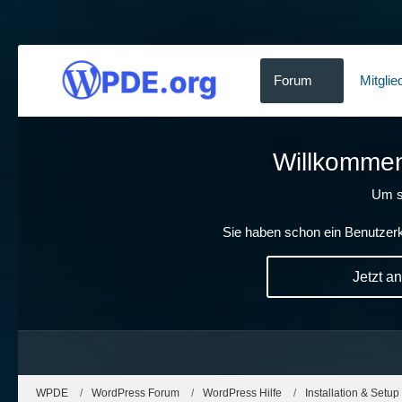
Forum
Mitglie
Willkommen!
Um s
Sie haben schon ein Benutzerk
Jetzt a
WPDE
WordPress Forum
WordPress Hilfe
Installation & Setup