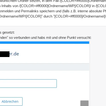
gewünschten Ordner setzen, in dem Fall /[COLOR=#ff0000]Ordnern
en Inhalts von /[COLOR=#ff0000]Ordnername/WP[/COLOR]/ in /[C
melden und Permalinks speichern und (falls z.B. interne absolute Pf
Ordnername/WP/[/COLOR]" durch "[COLOR=#ff0000]/Ordnername/[/
s gesetzt:
nden" so verbunden und habs mit und ohne Punkt versucht: