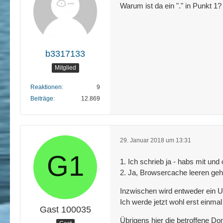
Warum ist da ein "." in Punkt 
b3317133
Mitglied
Reaktionen
9
Beiträge
12.869
29. Januar 2018 um 13:31
1. Ich schrieb ja - habs mit un
2. Ja, Browsercache leeren geh
Inzwischen wird entweder ein Um
Ich werde jetzt wohl erst einm
Gast 100035
Übrigens hier die betroffene D