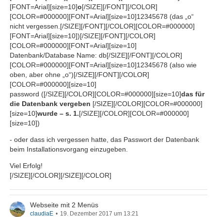
[FONT=Arial][size=10]
o
[/SIZE][/FONT][/COLOR]
[COLOR=#000000][FONT=Arial][size=10]12345678 (das „o“
nicht vergessen.[/SIZE][/FONT][/COLOR][COLOR=#000000]
[FONT=Arial][size=10])[/SIZE][/FONT][/COLOR]
[COLOR=#000000][FONT=Arial][size=10]
Datenbank/Database Name: db[/SIZE][/FONT][/COLOR]
[COLOR=#000000][FONT=Arial][size=10]12345678 (also wie
oben, aber ohne „o“)[/SIZE][/FONT][/COLOR]
[COLOR=#000000][size=10]
password ([/SIZE][/COLOR][COLOR=#000000][size=10]
das für
die Datenbank vergeben
[/SIZE][/COLOR][COLOR=#000000]
[size=10]
wurde – s. 1.
[/SIZE][/COLOR][COLOR=#000000]
[size=10])
- oder dass ich vergessen hatte, das Passwort der Datenbank
beim Installationsvorgang einzugeben.
Viel Erfolg!
[/SIZE][/COLOR][/SIZE][/COLOR]
Webseite mit 2 Menüs
claudiaE
19. Dezember 2017 um 13:21