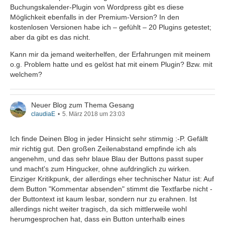
Buchungskalender-Plugin von Wordpress gibt es diese
Möglichkeit ebenfalls in der Premium-Version? In den
kostenlosen Versionen habe ich – gefühlt – 20 Plugins getestet;
aber da gibt es das nicht.
Kann mir da jemand weiterhelfen, der Erfahrungen mit meinem
o.g. Problem hatte und es gelöst hat mit einem Plugin? Bzw. mit
welchem?
Neuer Blog zum Thema Gesang
claudiaE
5. März 2018 um 23:03
Ich finde Deinen Blog in jeder Hinsicht sehr stimmig :-P. Gefällt
mir richtig gut. Den großen Zeilenabstand empfinde ich als
angenehm, und das sehr blaue Blau der Buttons passt super
und macht's zum Hingucker, ohne aufdringlich zu wirken.
Einziger Kritikpunk, der allerdings eher technischer Natur ist: Auf
dem Button "Kommentar absenden" stimmt die Textfarbe nicht -
der Buttontext ist kaum lesbar, sondern nur zu erahnen. Ist
allerdings nicht weiter tragisch, da sich mittlerweile wohl
herumgesprochen hat, dass ein Button unterhalb eines