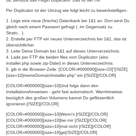
Ja, benutze das Plugin Duplicator. Das ist der Hit!
Per Duplicator ist der Umzug wie folgt leicht zu bewerkstelligen:
1. Lege eine neue (frische) Datenbank bei 1&1 an. Dort wirst Du
gleich nach einem Passwort gefragt (..im Gegensatz zu
Strato…).
2. Erstelle per FTP ein neues Unterverzeichnis bei 1&1, das ist
übersichtlicher.
3. Leite Deine Domain bei 1&1 auf dieses Unterverzeichnis.
4. Lade per FTP die beiden files vom Duplicator (also
installer.php sowie zip-Datei) in dieses Unterverzeichnis.
5. gib in die Browser-Zeile: [COLOR=#000000][size=10]"[/SIZE]
[size=10]meineDomain/installer.php" ein.[/SIZE][/COLOR]
[COLOR=#000000][size=10]Und folge dann den
Installationshinweisen - geht fast automatisch. Warnhinweise
bezüglich des großen Volumens kannst Du geflissentlich
ignorieren.[/SIZE][/COLOR]
[COLOR=#000000][size=10]Wenn's [/SIZE][/COLOR]
[COLOR=#000000][size=10]bei mir [/SIZE][/COLOR]
[COLOR=#000000][size=10]mal nicht [/SIZE][/COLOR]
[COLOR=#000000][size=10]ge[/SIZE][/COLOR]