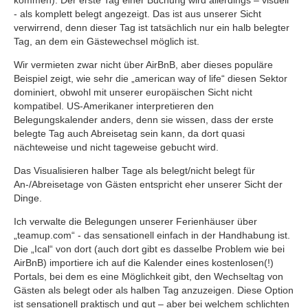
kommen). Der erste Tag einer Buchung wird allerdings – visuell
- als komplett belegt angezeigt. Das ist aus unserer Sicht
verwirrend, denn dieser Tag ist tatsächlich nur ein halb belegter
Tag, an dem ein Gästewechsel möglich ist.
Wir vermieten zwar nicht über AirBnB, aber dieses populäre
Beispiel zeigt, wie sehr die „american way of life“ diesen Sektor
dominiert, obwohl mit unserer europäischen Sicht nicht
kompatibel. US-Amerikaner interpretieren den
Belegungskalender anders, denn sie wissen, dass der erste
belegte Tag auch Abreisetag sein kann, da dort quasi
nächteweise und nicht tageweise gebucht wird.
Das Visualisieren halber Tage als belegt/nicht belegt für
An-/Abreisetage von Gästen entspricht eher unserer Sicht der
Dinge.
Ich verwalte die Belegungen unserer Ferienhäuser über
„teamup.com“ - das sensationell einfach in der Handhabung ist.
Die „Ical“ von dort (auch dort gibt es dasselbe Problem wie bei
AirBnB) importiere ich auf die Kalender eines kostenlosen(!)
Portals, bei dem es eine Möglichkeit gibt, den Wechseltag von
Gästen als belegt oder als halben Tag anzuzeigen. Diese Option
ist sensationell praktisch und gut – aber bei welchem schlichten