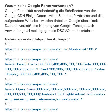
Warum keine Google Fonts verwenden?
Google Fonts lädt standardmäßig die Schriftarten von der
Google CDN.Einige Daten - wie z.B. deine IP-Adresse und die
aufgerufene Website - werden dabei an Google übermittelt.
Dadurch verstößt die Nutzung von Google Fonts je nach
Anwendungsfall meist gegen die DSGVO. mehr erfahren
Gefunden in den folgenden Anfragen:
GET
https://fonts.googleapis.com/css?family=Montserrat:100
GET
https://fonts.googleapis.com/css?
family=Josefin+Sans:300,300i,400,400i,700,700i|Karla:300,300i,
400,400i,700,700i|PT+Serif:300,300i,400,400i,700,700i|Playfair
+Display:300,300i,400,400i,700,700i
GET
https://fonts.googleapis.com/css?
family=Open+Sans:300italic,400italic,600italic,700italic,800italic,
400,300,600,700,800|Shadows+Into+Light&subset=latin,cyrillic-
ext,greek-ext,greek,vietnamese,latin-ext,cyrillic
GET
https://fonts.googleapis.com/css?