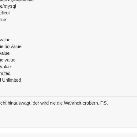
e/mysql
lient
lue
 value
ue no value
value
no value
 value
mited
 Unlimited
icht hinauswagt, der wird nie die Wahrheit erobern. F.S.