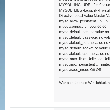
MYSQL_INCLUDE -I/usr/includ
MYSQL_LIBS -L/usr/lib -lmysqlc
Directive Local Value Master Va
mysql.allow_persistent On On
mysql.connect_timeout 60 60
mysql.default_host no value no
mysql.default_password no val
mysql.default_port no value no 
mysql.default_socket no value 
mysql.default_user no value no
mysql.max_links Unlimited Unli
mysql.max_persistent Unlimited
mysql.trace_mode Off Off
Wer sich über die Wirklichkeit n