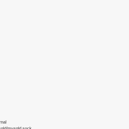
nal
ld/mysqld.sock