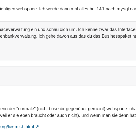
 richtigen webspace. Ich werde dann mal alles bei 1&1 nach mysql 
paceverwaltung ein und schau dich um. Ich kenne zwar das Interface
Datenbankverwaltung. Ich gehe davon aus das du das Businesspaket ha
v. denn der "normale" (nicht böse dir gegenüber gemeint) webspace-in
weil er sie eben braucht oder auch nicht). und wenn man sie denn hat i
org/liesmich.html