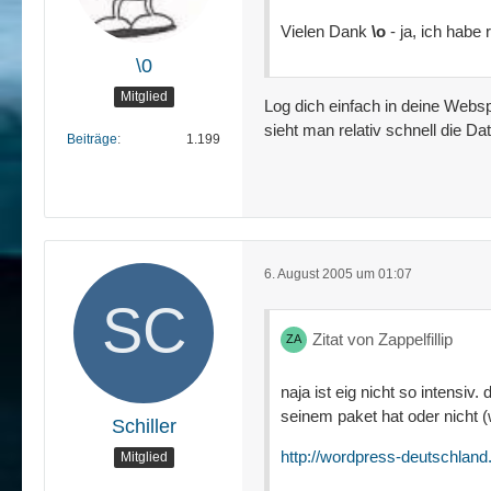
Vielen Dank
\o
- ja, ich habe
\0
Mitglied
Log dich einfach in deine Webs
sieht man relativ schnell die 
Beiträge
1.199
6. August 2005 um 01:07
Zitat von Zappelfillip
naja ist eig nicht so intensi
seinem paket hat oder nicht (
Schiller
http://wordpress-deutschland.
Mitglied