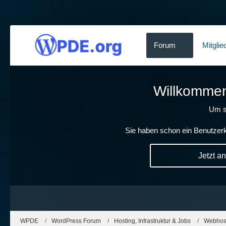
Forum
Mitglie
Willkommen!
Um s
Sie haben schon ein Benutzerk
Jetzt a
WPDE
WordPress Forum
Hosting, Infrastruktur & Jobs
Webhost