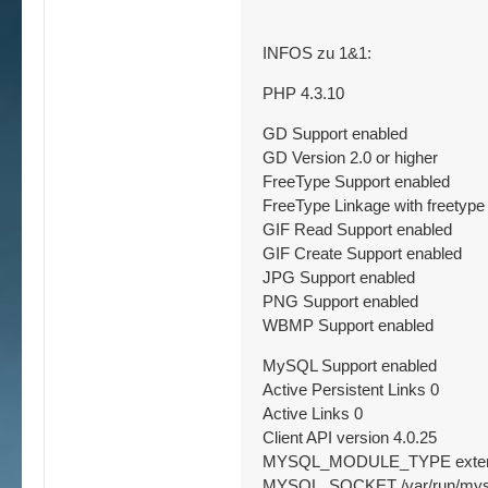
INFOS zu 1&1:
PHP 4.3.10
GD Support enabled
GD Version 2.0 or higher
FreeType Support enabled
FreeType Linkage with freetype
GIF Read Support enabled
GIF Create Support enabled
JPG Support enabled
PNG Support enabled
WBMP Support enabled
MySQL Support enabled
Active Persistent Links 0
Active Links 0
Client API version 4.0.25
MYSQL_MODULE_TYPE exter
MYSQL_SOCKET /var/run/mysq