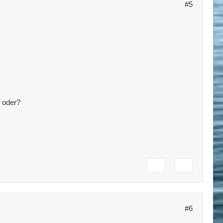
#5
, oder?
#6