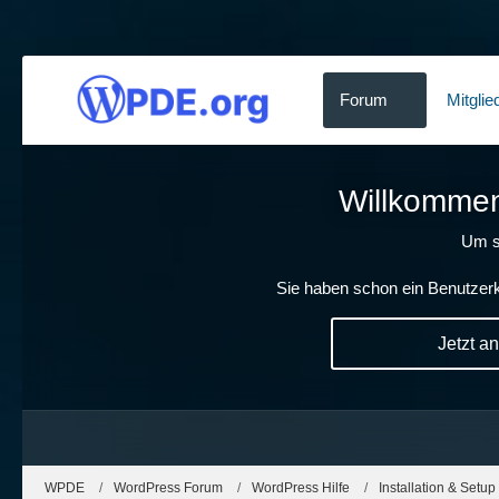
Forum
Mitglie
Willkommen!
Um s
Sie haben schon ein Benutzerk
Jetzt a
WPDE
WordPress Forum
WordPress Hilfe
Installation & Setup