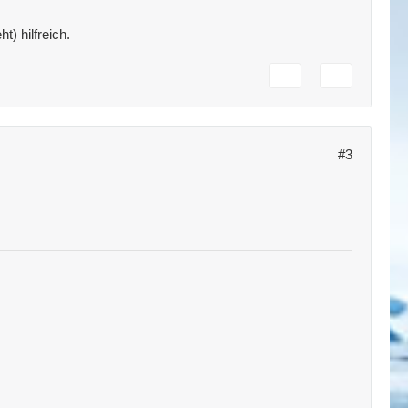
) hilfreich.
#3