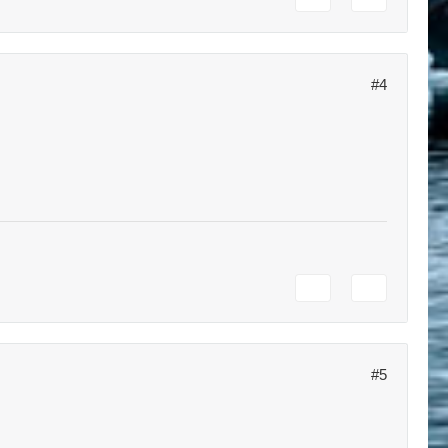
#4
#5