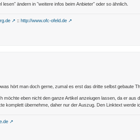
 lesen" ändern in "weitere infos beim Anbieter" oder so ähnlich.
rg.de
::
http://www.ofc-ofeld.de
owas hört man doch gerne, zumal es erst das dritte selbst gebaute T
, ich möchte eben nicht den ganze Artikel anzeiugen lassen, da er a
xte komplett übernehme, daher nur der Auszug. Den Linktext werde ic
e.de