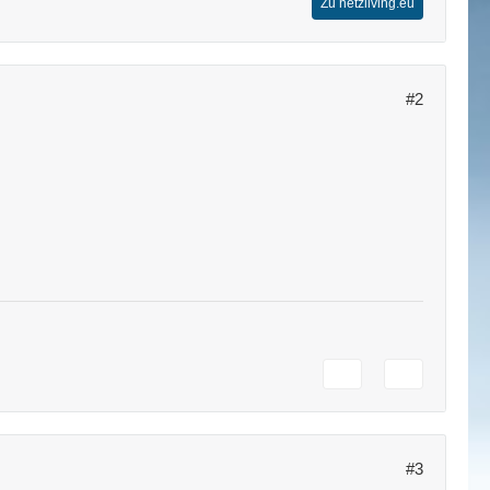
Zu netzliving.eu
#2
#3