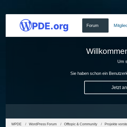
Forum
Mitglie
Willkommen!
Um s
Sie haben schon ein Benutzerk
Jetzt a
WPDE
WordPress Forum
Offtopic & Community
Projekte vorst