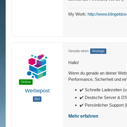
My Work:
http://www.klingeldos
Gerade eben
Anzeige
Hallo!
Wenn du gerade an deiner Websit
Performance, Sicherheit und ein
Online
✔️ Schnelle Ladezeiten (o
Werbepost
✔️ Deutsche Server & 
Bot
✔️ Persönlicher Support 
Mehr erfahren