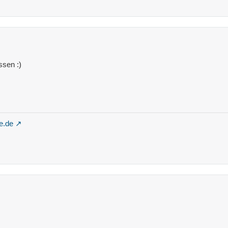
ssen :)
e.de