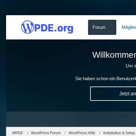
Forum
Mitglie
Willkommen!
Um s
Sie haben schon ein Benutzerk
Jetzt a
WPDE
WordPress Forum
WordPress Hilfe
Installation & Setup