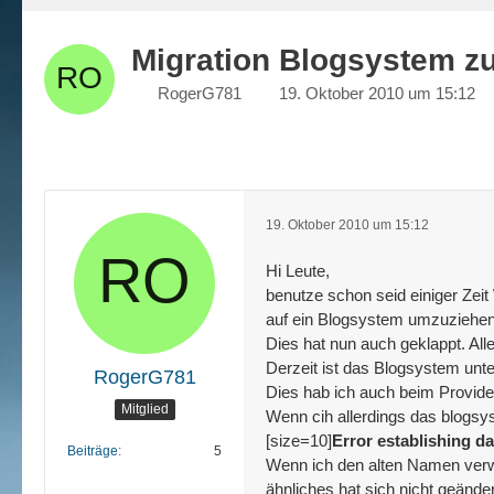
Migration Blogsystem z
RogerG781
19. Oktober 2010 um 15:12
19. Oktober 2010 um 15:12
Hi Leute,
benutze schon seid einiger Zei
auf ein Blogsystem umzuziehen
Dies hat nun auch geklappt. Al
Derzeit ist das Blogsystem unt
RogerG781
Dies hab ich auch beim Provid
Mitglied
Wenn cih allerdings das blogs
[size=10]
Error establishing d
Beiträge
5
Wenn ich den alten Namen verwe
ähnliches hat sich nicht geänder