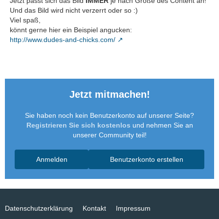
Jetzt passt sich das Bild
IMMER
je nach Größe des Content an!
Und das Bild wird nicht verzerrt oder so :)
Viel spaß,
könnt gerne hier ein Beispiel angucken:
http://www.dudes-and-chicks.com/
Jetzt mitmachen!
Sie haben noch kein Benutzerkonto auf unserer Seite?
Registrieren Sie sich kostenlos
und nehmen Sie an
unserer Community teil!
Anmelden
Benutzerkonto erstellen
Datenschutzerklärung
Kontakt
Impressum