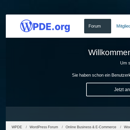
Forum
Mitglie
Willkommen!
Um s
Sie haben schon ein Benutzerk
Jetzt a
WPDE
WordPress Forum
Online Business & E-Commerce
Wo