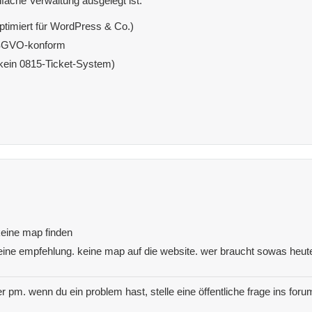
fache Verwaltung ausgelegt ist.
ptimiert für WordPress & Co.)
DSGVO-konform
(kein 0815-Ticket-System)
 keine map finden
ine empfehlung. keine map auf die website. wer braucht sowas heut
r pm. wenn du ein problem hast, stelle eine öffentliche frage ins foru