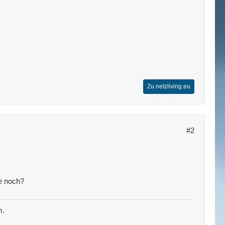
Zu netzliving.eu
#2
e noch?
m.