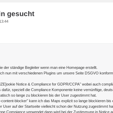
in gesucht
13:44
 der ständige Begleiter wenn man eine Homepage erstellt.
re ich nun mit verschiedenen Plugins um unsere Seite DSGVO konform
/SIZE]ookie Notice & Compliance for GDPR/CCPA" wobei auch complianc
es dafür, speziell die Compliance Komponente keine vernünftige, deutsc
isch so lange zu blockieren bis der User zugestimmt hat.
-content-blocker" kann ich das Maps explizit so lange blockieren bi
er User auf der Startseite vielleicht schon der Nutzung zugestimmt ha
ne Compiance verwendet dann wird bei der Zustimmung in Notice auc