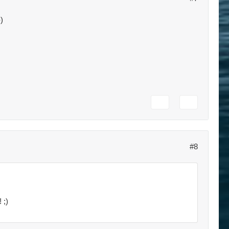
)
#8
 ;)