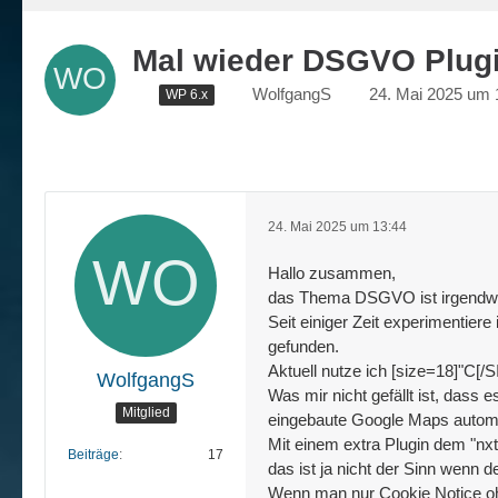
Mal wieder DSGVO Plug
WolfgangS
24. Mai 2025 um 
WP 6.x
24. Mai 2025 um 13:44
Hallo zusammen,
das Thema DSGVO ist irgendwie
Seit einiger Zeit experimentie
gefunden.
Aktuell nutze ich [size=18]"C[
WolfgangS
Was mir nicht gefällt ist, dass 
Mitglied
eingebaute Google Maps automat
Mit einem extra Plugin dem "nxt
Beiträge
17
das ist ja nicht der Sinn wenn d
Wenn man nur Cookie Notice oh