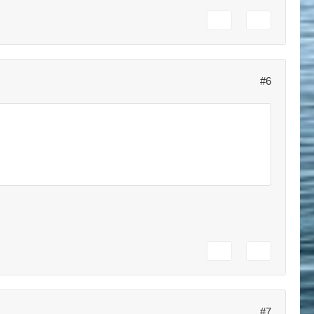
#6
#7