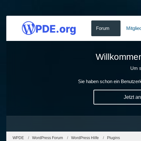
Forum
Mitglie
Willkommen!
Um s
Sie haben schon ein Benutzerk
Jetzt a
WPDE
WordPress Forum
WordPress Hilfe
Plugins