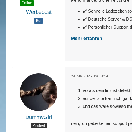
Performance, Sicherheit und ein
Online
✔️ Schnelle Ladezeiten (o
Werbepost
✔️ Deutsche Server & 
Bot
✔️ Persönlicher Support 
Mehr erfahren
24. Mai 2025 um 18:49
vorab: dein link ist defekt
auf der site kann ich gar
und das wäre sowieso me
DummyGirl
nein, ich gebe keinen support pe
Mitglied