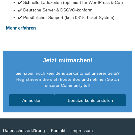
✔️ Schnelle Ladezeiten (optimiert für WordPress & Co.)
✔️ Deutsche Server & DSGVO-konform
✔️ Persönlicher Support (kein 0815-Ticket-System)
Mehr erfahren
Jetzt mitmachen!
Sie haben noch kein Benutzerkonto auf unserer Seite?
Registrieren Sie sich kostenlos
und nehmen Sie an
unserer Community teil!
Anmelden
Benutzerkonto erstellen
Datenschutzerklärung
Kontakt
Impressum