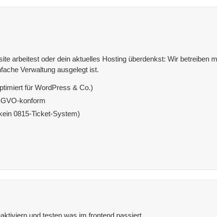
e arbeitest oder dein aktuelles Hosting überdenkst: Wir betreiben mit
fache Verwaltung ausgelegt ist.
ptimiert für WordPress & Co.)
DSGVO-konform
(kein 0815-Ticket-System)
aktiviern und testen was im frontend passiert.