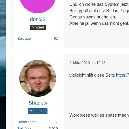
Und ich wollte das System jetzt
Bei Typo3 gibt es z.B. das Plug
Genau sowas suche ich.
doni32
Aber na ja, wenn das nicht geht,
Mitglied
Beiträge
61
4. März 2020 um 10:48
vielleicht hilft diese Seite
https:
Shadow
Moderator
Wordpress weil es spass mach
Reaktionen
7
Beiträge
3.010