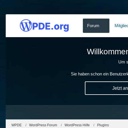
Forum
Mitglie
Willkommen!
Um s
Sie haben schon ein Benutzerk
Jetzt a
WPDE
WordPress Forum
WordPress Hilfe
Plugins