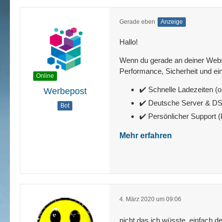
Gerade eben
Anzeige
Hallo!
Wenn du gerade an deiner Websit
Performance, Sicherheit und ein
Online
✔️ Schnelle Ladezeiten (o
Werbepost
✔️ Deutsche Server & 
Bot
✔️ Persönlicher Support 
Mehr erfahren
4. März 2020 um 09:06
nicht das ich wüsste, einfach de