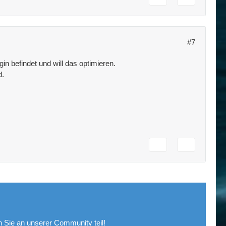
#7
in befindet und will das optimieren.
d.
Sie an unserer Community teil!