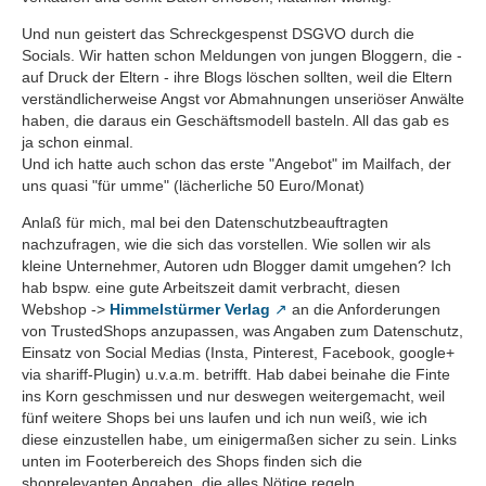
Und nun geistert das Schreckgespenst DSGVO durch die
Socials. Wir hatten schon Meldungen von jungen Bloggern, die -
auf Druck der Eltern - ihre Blogs löschen sollten, weil die Eltern
verständlicherweise Angst vor Abmahnungen unseriöser Anwälte
haben, die daraus ein Geschäftsmodell basteln. All das gab es
ja schon einmal.
Und ich hatte auch schon das erste "Angebot" im Mailfach, der
uns quasi "für umme" (lächerliche 50 Euro/Monat)
Anlaß für mich, mal bei den Datenschutzbeauftragten
nachzufragen, wie die sich das vorstellen. Wie sollen wir als
kleine Unternehmer, Autoren udn Blogger damit umgehen? Ich
hab bspw. eine gute Arbeitszeit damit verbracht, diesen
Webshop ->
Himmelstürmer Verlag
an die Anforderungen
von TrustedShops anzupassen, was Angaben zum Datenschutz,
Einsatz von Social Medias (Insta, Pinterest, Facebook, google+
via shariff-Plugin) u.v.a.m. betrifft. Hab dabei beinahe die Finte
ins Korn geschmissen und nur deswegen weitergemacht, weil
fünf weitere Shops bei uns laufen und ich nun weiß, wie ich
diese einzustellen habe, um einigermaßen sicher zu sein. Links
unten im Footerbereich des Shops finden sich die
shoprelevanten Angaben, die alles Nötige regeln.