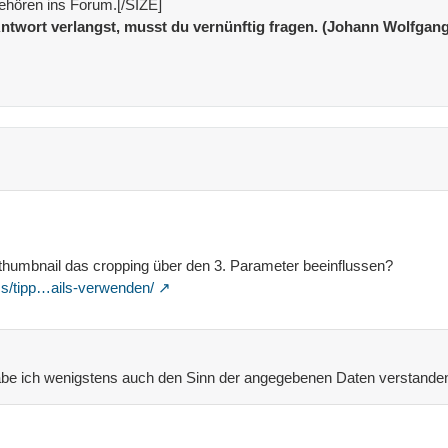
ehören ins Forum.[/SIZE]
ntwort verlangst, musst du vernünftig fragen. (Johann Wolfgan
_thumbnail das cropping über den 3. Parameter beeinflussen?
ss/tipp…ails-verwenden/
t habe ich wenigstens auch den Sinn der angegebenen Daten verstande