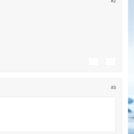
#2
#3