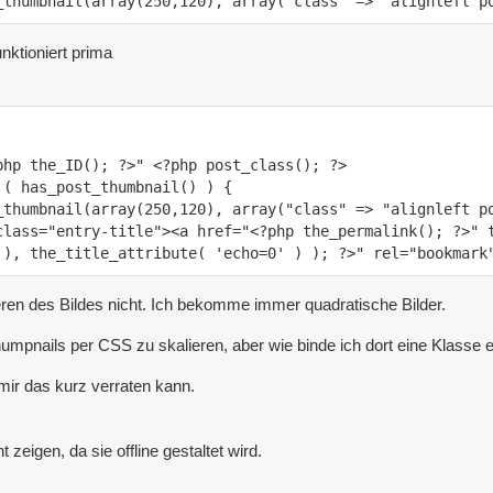
_thumbnail(array(250,120), array("class" => "alignleft p
nktioniert prima
class="entry-title"><a href="<?php the_permalink(); ?>" t
 ), the_title_attribute( 'echo=0' ) ); ?>" rel="bookmark
lieren des Bildes nicht. Ich bekomme immer quadratische Bilder.
umpnails per CSS zu skalieren, aber wie binde ich dort eine Klasse 
r mir das kurz verraten kann.
t zeigen, da sie offline gestaltet wird.