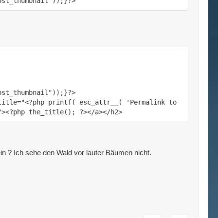
ost_thumbnail"));}?>
itle="<?php printf( esc_attr__( 'Permalink to 
"><?php the_title(); ?></a></h2>
ein ? Ich sehe den Wald vor lauter Bäumen nicht.