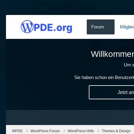
Forum
Mitglie
Willkommen!
Um s
Sie haben schon ein Benutzerk
Jetzt a
WPDE
WordPress Forum
WordPress Hilfe
Themes & Design