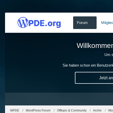
Forum
Mitglie
Willkommen!
Um s
Sie haben schon ein Benutzerk
Jetzt a
WPDE
WordPress Forum
Offtopic & Community
Archiv
Wo