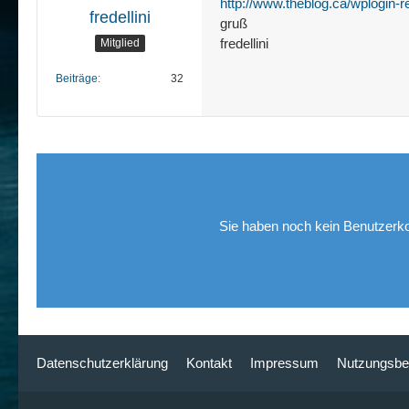
http://www.theblog.ca/wplogin-r
fredellini
gruß
fredellini
Mitglied
Beiträge
32
Sie haben noch kein Benutzerko
Datenschutzerklärung
Kontakt
Impressum
Nutzungsbe