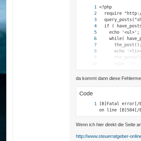
da kommt dann diese Fehlerme
Code
?>
[B]Fatal error[/
on line [B]584[/
Wenn ich hier direkt die Seite a
http://www.steuerratgeber-onli