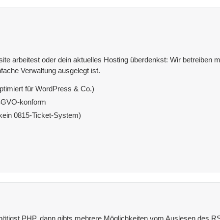
e arbeitest oder dein aktuelles Hosting überdenkst: Wir betreiben mit
fache Verwaltung ausgelegt ist.
ptimiert für WordPress & Co.)
DSGVO-konform
(kein 0815-Ticket-System)
nötigst PHP, dann gibts mehrere Möglichkeiten vom Auslesen des R