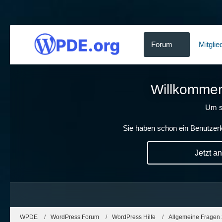
Forum
Mitglie
Willkommen!
Um s
Sie haben schon ein Benutzerk
Jetzt a
WPDE
WordPress Forum
WordPress Hilfe
Allgemeine Fragen