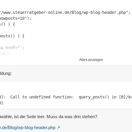
Alles anzeigen
ldung:
B]:  Call to undefined function:  query_posts() in [B]/ku
B]
nwähle, ist die Seite leer. Muss da was drin stehen?
ne.de/Blog/wp-blog-header.php