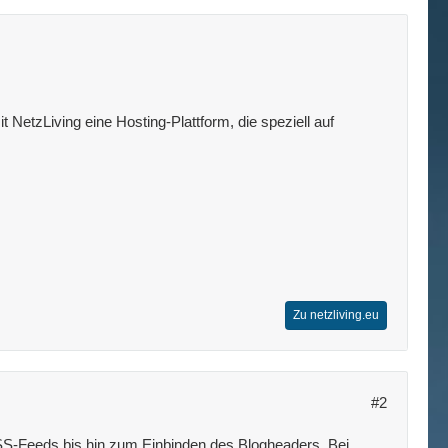
 NetzLiving eine Hosting-Plattform, die speziell auf
Zu netzliving.eu
#2
SS-Feeds bis hin zum Einbinden des Blogheaders. Bei