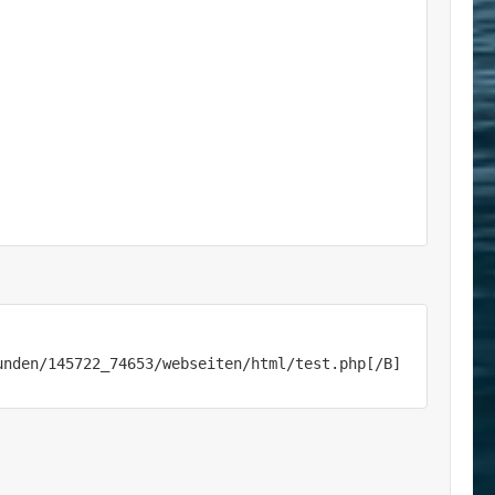
nden/145722_74653/webseiten/html/test.php[/B] 