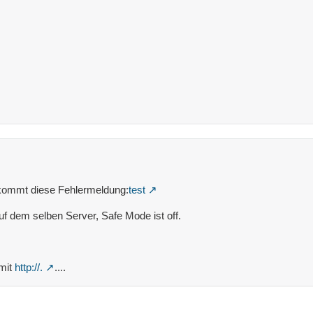
kommt diese Fehlermeldung:
test
f dem selben Server, Safe Mode ist off.
 mit
http://.
....