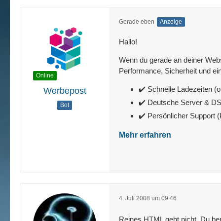
Gerade eben
Anzeige
Hallo!
Wenn du gerade an deiner Websit
Performance, Sicherheit und ein
Online
✔️ Schnelle Ladezeiten (o
Werbepost
✔️ Deutsche Server & 
Bot
✔️ Persönlicher Support 
Mehr erfahren
4. Juli 2008 um 09:46
Reines HTML geht nicht. Du be