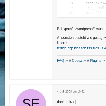
Bei "/path/to/wordpress/" muss
Ansonsten besteht wie gesagt wi
?>
liefern:
fertige php klassen rss files -
FAQ
//
Codex
//
Plugins
4. Juli 2008 um 10:51
danke dir. :-)