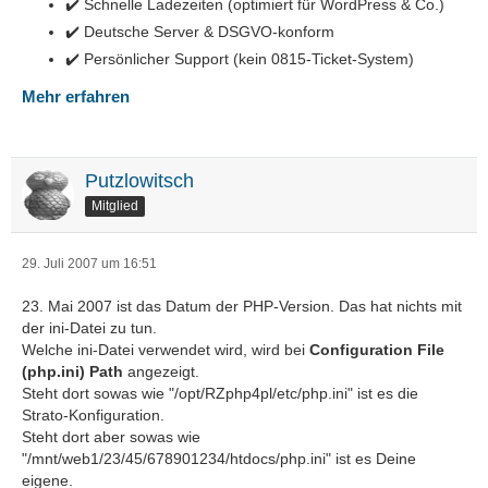
✔️ Schnelle Ladezeiten (optimiert für WordPress & Co.)
✔️ Deutsche Server & DSGVO-konform
✔️ Persönlicher Support (kein 0815-Ticket-System)
Mehr erfahren
Putzlowitsch
Mitglied
29. Juli 2007 um 16:51
23. Mai 2007 ist das Datum der PHP-Version. Das hat nichts mit
der ini-Datei zu tun.
Welche ini-Datei verwendet wird, wird bei
Configuration File
(php.ini) Path
angezeigt.
Steht dort sowas wie "/opt/RZphp4pl/etc/php.ini" ist es die
Strato-Konfiguration.
Steht dort aber sowas wie
"/mnt/web1/23/45/678901234/htdocs/php.ini" ist es Deine
eigene.