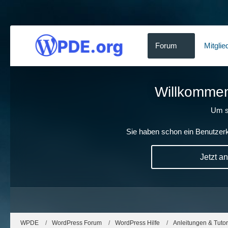
Forum
Mitglie
Willkommen!
Um s
Sie haben schon ein Benutzerk
Jetzt a
WPDE
WordPress Forum
WordPress Hilfe
Anleitungen & Tutor