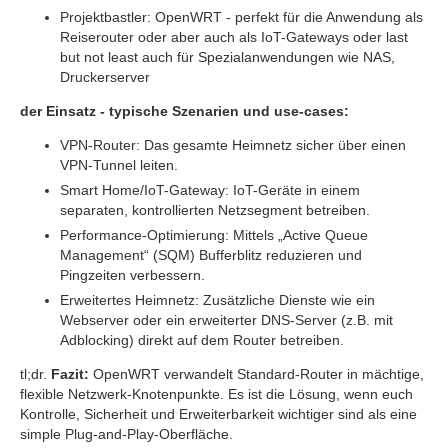
Projektbastler: OpenWRT - perfekt für die Anwendung als
Reiserouter oder aber auch als IoT-Gateways oder last
but not least auch für Spezialanwendungen wie NAS,
Druckerserver
der Einsatz - typische Szenarien und use-cases:
VPN-Router: Das gesamte Heimnetz sicher über einen
VPN-Tunnel leiten.
Smart Home/IoT-Gateway: IoT-Geräte in einem
separaten, kontrollierten Netzsegment betreiben.
Performance-Optimierung: Mittels „Active Queue
Management“ (SQM) Bufferblitz reduzieren und
Pingzeiten verbessern.
Erweitertes Heimnetz: Zusätzliche Dienste wie ein
Webserver oder ein erweiterter DNS-Server (z.B. mit
Adblocking) direkt auf dem Router betreiben.
tl;dr.
Fazit:
OpenWRT verwandelt Standard-Router in mächtige,
flexible Netzwerk-Knotenpunkte. Es ist die Lösung, wenn euch
Kontrolle, Sicherheit und Erweiterbarkeit wichtiger sind als eine
simple Plug-and-Play-Oberfläche.