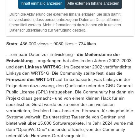
Inhalt einmalig anzeigen
Alle externen Inhalte anzeigen
Durch die Aktivierung der externen Inhalte erklären Sie sich damit
einverstanden, dass personenbezogene Daten an Drittplattformen
übermittelt werden. Mehr Informationen dazu haben wir in unserer
Datenschutzerklärung zur Verfügung gestellt.
Stats:
436 000 views :: 9080 likes :: 734 likes
....ein paar Daten zur Entwicklung -
die Meilensteine der
Entwicklung
:...angefangen hat alles in den Jahren 2002–2003
und dem
Linksys WRT54G
: Im Dezember 2002 veröffentlichte
Linksys den WRT54G. Die Community stellte fest, dass die
Firmware des WRT 54T
auf Linux basierte, was Linksys in der
Folge dann dazu zwang, den Quellcode unter der GNU General
Public License (GPL) freizugeben. Die Communuity hat dann ein
Projekt draus gemacht - und von einem kleinen Hack für ein
spezifisches Gerät wurde es zu einer der am weitesten
verbreiteten, flexiblen Linux-basierten Firmware für eingebettete
Systeme weltweit. Es unterstützt Tausende von Geräten und
bietet weit über 15.000 Softwarepakete. Im Jahr 2024 wurde mit
dem "OpenWrt One" das erste offizielle, von der Community
unterstützte Hardware-Gerät vorgestellt.