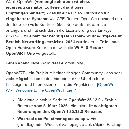
Wahl. OpenWrt
(von englisch open wireless
receiver/transmitter „offener, drahtloser
Empfänger/Sender“)
- das ist eine Linux-Distribution für
eingebettete Systeme
wie CPE-Router. OpenWrt entstand aus
der Idee, die volle Kontrolle über Netzwerkhardware zu
erlangen, und hat sich durch die Lizenzierung des Linksys
WRT54G zu einem der
wichtigsten Open-Source-Projekte im
Bereich Networking
entwickelt.
2024
wurde der in Teilen nach
Open-Hardware-Kriterien entwickelte
Wi-Fi-6-Router
OpenWRT One
vorgestellt.
Guten Abend liebe WordPress-Community ,
OpenWRT - ein Projekt mit einer riesigen Community - das sehr
viele Möglichkeiten bietet: hier ein kurzer Überblick für
Einsteiger und Interessierte.... - ( die Projektseite:
[OpenWrt
Wiki] Welcome to the OpenWrt Proje
Die aktuelle stabile Serie ist
OpenWrt 25.12.0 - Stable
Release vom 5. März 2026:
Hier sind die
wichtigsten
Neuerungen des OpenWrt 25.12.0 Releases
:
Wechsel des Paketmanagers zu apk:
Ein
grundlegender Wechsel von opkg zu apk (Alpine Package