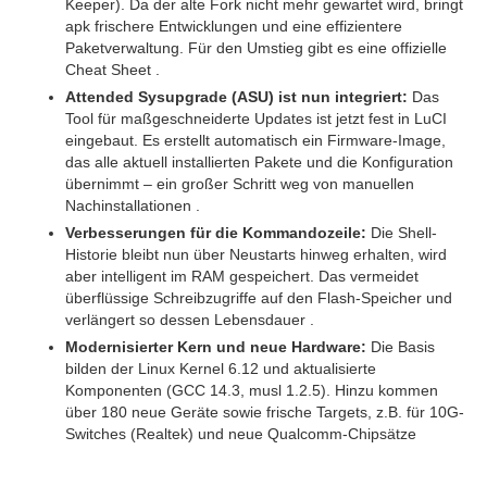
Keeper). Da der alte Fork nicht mehr gewartet wird, bringt
apk frischere Entwicklungen und eine effizientere
Paketverwaltung. Für den Umstieg gibt es eine offizielle
Cheat Sheet .
Attended Sysupgrade (ASU) ist nun integriert:
Das
Tool für maßgeschneiderte Updates ist jetzt fest in LuCI
eingebaut. Es erstellt automatisch ein Firmware-Image,
das alle aktuell installierten Pakete und die Konfiguration
übernimmt – ein großer Schritt weg von manuellen
Nachinstallationen .
Verbesserungen für die Kommandozeile:
Die Shell-
Historie bleibt nun über Neustarts hinweg erhalten, wird
aber intelligent im RAM gespeichert. Das vermeidet
überflüssige Schreibzugriffe auf den Flash-Speicher und
verlängert so dessen Lebensdauer .
Modernisierter Kern und neue Hardware:
Die Basis
bilden der Linux Kernel 6.12 und aktualisierte
Komponenten (GCC 14.3, musl 1.2.5). Hinzu kommen
über 180 neue Geräte sowie frische Targets, z.B. für 10G-
Switches (Realtek) und neue Qualcomm-Chipsätze