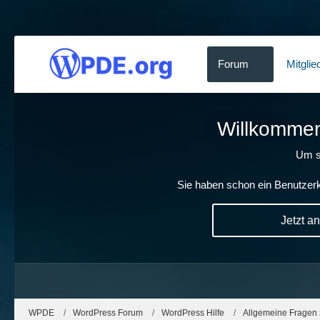
Forum
Mitglie
Willkommen!
Um s
Sie haben schon ein Benutzerk
Jetzt a
WPDE
WordPress Forum
WordPress Hilfe
Allgemeine Fragen