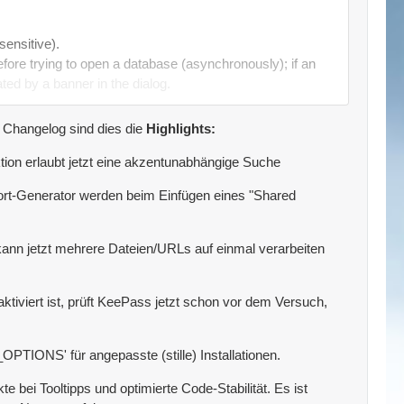
nsensitive).
efore trying to open a database (asynchronously); if an
ated by a banner in the dialog.
n Changelog sind dies die
Highlights:
racters are now removed automatically if the selected
tion erlaubt jetzt eine akzentunabhängige Suche
ort-Generator werden beim Einfügen eines "Shared
 password to the clipboard.
s.
 kann jetzt mehrere Dateien/URLs auf einmal verarbeiten
ata is now copied to the other involved files (including
tiviert ist, prüft KeePass jetzt schon vor dem Versuch,
PTIONS' für angepasste (stille) Installationen.
ltiple files/URLs at once (specify them in the 'File/URL'
ed, use multiple actions instead).
e bei Tooltipps und optimierte Code-Stabilität. Es ist