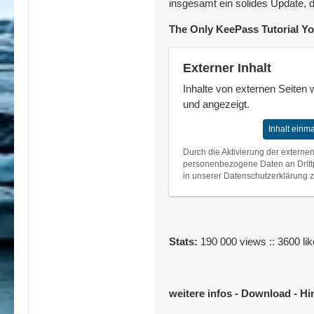
insgesamt ein solides Update, da
The 'Synchronize active databa
The Only KeePass Tutorial Yo
default).
Externer Inhalt
When entering an incorrect m
using the 'MasterKeyTries' con
Inhalte von externen Seiten
und angezeigt.
MSI setup: added 'KPS_OPTIONS
Inhalt einm
Durch die Aktivierung der externen
Improvements:
personenbezogene Daten an Drittp
in unserer Datenschutzerklärung zu
Quick searches, searches in th
(case- and diacritic-insensitiv
Entry searches now use the ru
Improved activation of an al
Stats:
190 000 views :: 3600 li
When switching to a secure d
system sound volume (instead 
Improved database tab tooltip 
Improved time stability of pl
weitere infos - Download - Hi
When closing a database, the 
Improved import/synchronizatio