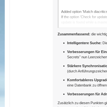
Added option 'Match diacritics' 
If the option 'Check for upda
update is found while a master
Zusammenfassend:
die wichti
When pasting a shared secret
encoding is Base16/Hex, Ba
Intelligentere Suche:
Di
Verbesserungen für Ei
Added buttons in the one-time
Secrets" nun Leerzeichen
The one-time password generat
Stärkere Synchronisati
(durch Anführungszeichen 
If the active database is saved
Komfortableres Upgrad
URLs; this is usually faster t
eine Datenbank zu öffnen
Verbesserungen für Adm
The 'Synchronize active datab
field, each one enclosed in do
Zusätzlich zu diesen Punkten gib