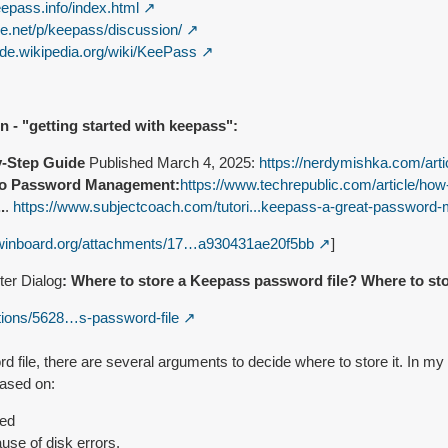
now classified as non-active (which causes it to be replaced in more
eepass.info/index.html
ror messages.
ge.net/p/keepass/discussion/
ror messages.
//de.wikipedia.org/wiki/KeePass
ror messages.
f a 'File/URL' or 'Key file' field of a trigger event/condition/action.
NET/Windows TopMost/WS_EX_TOPMOST desynchronization bug.
.
no window minimization bug
 - "getting started with keepass":
y-Step Guide
Published March 4, 2025:
https://nerdymishka.com/ar
creation/deletion.
 to Password Management:
https://www.techrepublic.com/article/ho
.
.
https://www.subjectcoach.com/tutori...keepass-a-great-password
.winboard.org/attachments/17…a930431ae20f5bb
]
nter Dialog
: Where to store a Keepass password file? Where to st
tions/5628…s-password-file
ile, there are several arguments to decide where to store it. In my op
ased on:
ked
ause of disk errors.