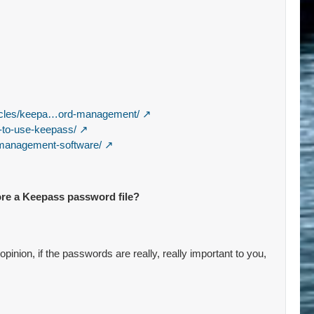
 situations).
ticles/keepa…ord-management/
w-to-use-keepass/
-management-software/
ore a Keepass password file?
inion, if the passwords are really, really important to you,