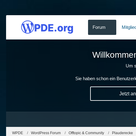
Forum
Mitglie
Willkommen!
Um s
Sie haben schon ein Benutzerk
Jetzt a
WPDE
WordPress Forum
Offtopic & Community
Plauderecke