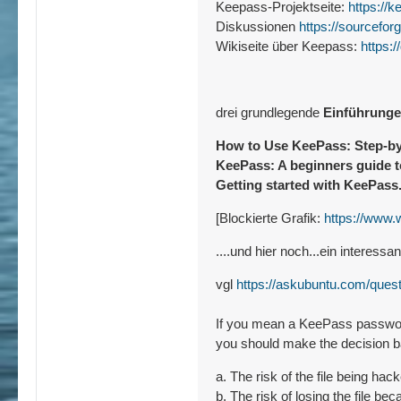
The {TIMEOTP} placeholder is 
Keepass-Projektseite:
https://k
Improved synchronization er
Diskussionen
https://sourcefor
Improved file transaction er
Wikiseite über Keepass:
https:
Improved FTP connection er
Improved parsing of the value o
Improved workaround for .
Various UI text improvements
Improved workaround for Mo
drei grundlegende
Einführungen
Various code optimizations.
Upgraded installer.
Minor other improvements.
How to Use KeePass: Step-b
MSI setup: improved shortcut 
KeePass: A beginners guide
Getting started with KeePass.
[Blockierte Grafik:
https://www
....und hier noch...ein interessa
vgl
https://askubuntu.com/ques
If you mean a KeePass password f
you should make the decision b
a. The risk of the file being hac
b. The risk of losing the file bec