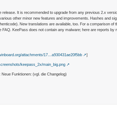
ble release. It is recommended to upgrade from any previous 2.x versi
various other minor new features and improvements. Hashes and signa
uthenticode). New translations are available, too. For a comparison of
e FAQ. KeePass does not contain any malware; here are reports by mo
.winboard.org/attachments/17…a930431ae20f5bb
]
o/screenshots/keepass_2x/main_big.png
:
Neue Funktionen: (vgl. die Changelog)