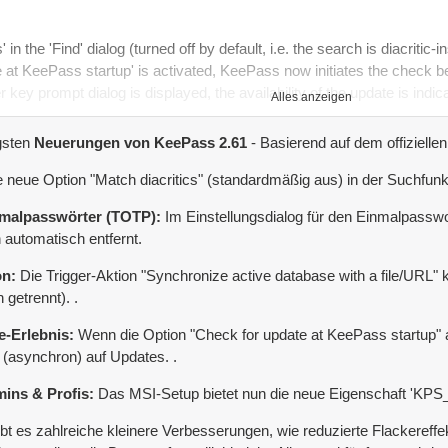
in the 'Find' dialog (turned off by default, i.e. the search is diacritic-i
te at KeePass startup' is activated, KeePass now initiates the check b
 key prompt dialog is displayed, the availability of the update is indic
Alles anzeigen
gsten
Neuerungen von KeePass 2.61
- Basierend auf dem offizielle
 in the one-time password generator settings dialog, white-space cha
se32 or Base64.
e neue Option "Match diacritics" (standardmäßig aus) in der Suchfunk
nmalpasswörter (TOTP):
Im Einstellungsdialog für den Einmalpassw
 password generator settings dialog for copying the current one-time
 automatisch entfernt.
or settings dialog now supports displaying settings of history entrie
on:
Die Trigger-Aktion "Synchronize active database with a file/URL"
getrennt). .
 to a local file during the last phase of a synchronization, the saved d
e-Erlebnis:
Wenn die Option "Check for update at KeePass startup" ak
han building and saving new files).
 (asynchron) auf Updates. .
ins & Profis:
Das MSI-Setup bietet nun die neue Eigenschaft 'KPS_O
ase with a file/URL' trigger action now supports synchronizing with mu
uble quotation marks; if different I/O connection credentials are requir
t es zahlreiche kleinere Verbesserungen, wie reduzierte Flackereffekt