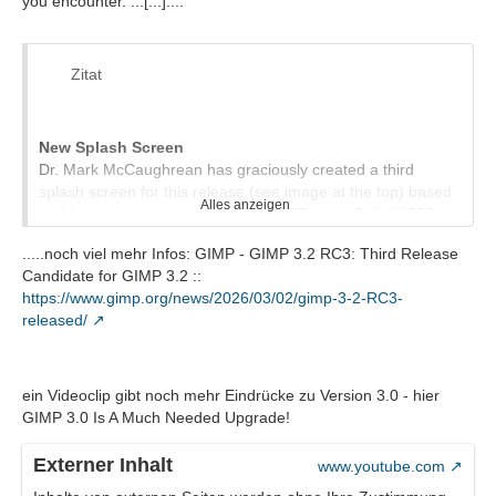
you encounter. ...[...]....
Zitat
New Splash Screen
Dr. Mark McCaughrean has graciously created a third
splash screen for this release (see image at the top) based
Alles anzeigen
on his processed photograph of the “Dragon Jet” HH288
protostellar outflow system.
.....noch viel mehr Infos: GIMP - GIMP 3.2 RC3: Third Release
We are deeply grateful to Dr. McCaughrean for the three
Candidate for GIMP 3.2 ::
splash screens he has created for the 3.2 release
https://www.gimp.org/news/2026/03/02/gimp-3-2-RC3-
candidates. It will be tough decision to select the one to use
released/
for the final GIMP 3.2!
Non-Raster Layers
GIMP 3.2 has three kinds of “non-raster” layers - the new
link and vector layers in addition to the existing text layers. A
ein Videoclip gibt noch mehr Eindrücke zu Version 3.0 - hier
lot of behind-the-scenes work has been done by Jehan to
GIMP 3.0 Is A Much Needed Upgrade!
standardize how all of these layer types handle “destructive”
actions, such as painting and merging down layer masks.
Externer Inhalt
www.youtube.com
You should now be better protected from accidentally