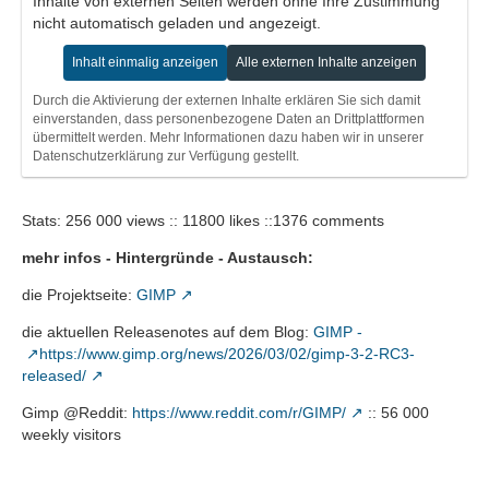
Inhalte von externen Seiten werden ohne Ihre Zustimmung
altering these layers destructively, unless you intentionally
nicht automatisch geladen und angezeigt.
rasterize them (and if you change your mind, you can easily
revert that process to restore the original layer).
Inhalt einmalig anzeigen
Alle externen Inhalte anzeigen
As a result of this work, we also have a small new feature.
Previously, you could drag and drop a color swatch on a text
Durch die Aktivierung der externen Inhalte erklären Sie sich damit
layer to change its color. Alx Sa extended this behavior to
einverstanden, dass personenbezogene Daten an Drittplattformen
vector layers - now you can drag either a color or pattern
übermittelt werden. Mehr Informationen dazu haben wir in unserer
Datenschutzerklärung zur Verfügung gestellt.
swatch to change its fill!
Color Operations
As part of Jehan‘s continued work to improve GIMP’s color
Stats: 256 000 views :: 11800 likes ::1376 comments
correctness, the Levels, Curves, Equalize, and White
Balance filters now default to Linear precision while allowing
mehr infos - Hintergründe - Austausch:
for other color precision modes to be set. This fixes several
inconsistencies in how these filters operate in both the GUI
die Projektseite:
GIMP
and via scripting.
die aktuellen Releasenotes auf dem Blog:
GIMP -
UX / UI Improvements
https://www.gimp.org/news/2026/03/02/gimp-3-2-RC3-
released/
Gimp @Reddit:
https://www.reddit.com/r/GIMP/
:: 56 000
weekly visitors