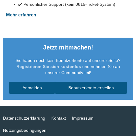
✔️ Persönlicher Support (kein 0815-Ticket-System)
Mehr erfahren
Jetzt mitmachen!
Sie haben noch kein Benutzerkonto auf unserer Seite?
Registrieren Sie sich kostenlos
und nehmen Sie an
unserer Community teil!
Anmelden
Benutzerkonto erstellen
Datenschutzerklärung
Kontakt
Impressum
Nutzungsbedingungen