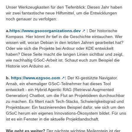
Unser Werkzeugkasten für den Tiefenblick: Dieses Jahr haben
wir zwei fantastische neue Hilfsmittel, um die Entwicklungen
noch genauer zu verfolgen:
a.
https://www.gsocorganizations.dev
:
Der historische
Kompass. Hier könnt ihr tief in die Geschichte eintauchen. Wer
wissen will, woran Debian in den letzten Jahren gearbeitet hat?
Oder wie sich die Projekte bei Ardour oder KDE entwickelt
haben? Diese Seite macht die langen Linien sichtbar und zeigt,
wie nachhaltig GSoC-Arbeit ist. Schaut euch zum Beispiel die
Historie von Arduino an.
b.
https://www.ezgsoc.com
:
Der KI-gestützte Navigator.
Arnab, ein ehemaliger GSoC-Teilnehmer hat dieses Tool
entwickelt - ein Hybrid Agentic RAG (Retrieval-Augmented
Generation) Chatbot, um die Flut an Projektideen durchsuchbar
zu machen. Es filtert nach Tech-Stacks, Schwierigkeitsgrad und
Projektdauer. Ein faszinierendes Beispiel dafür, wie sich um den
GSoC herum ein eigenes Innovations-Ökosystem bildet. Für uns
ist es ein Fenster in die aktuelle Projektlandschaft.
Wie geht es weiter?
Der nächste wichtige Meilenstein ist der