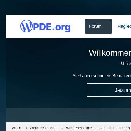
Forum
Mitglie
Willkommen!
Um s
Sie haben schon ein Benutzerk
Jetzt a
WPDE
WordPress Forum
WordPress Hilfe
Allgemeine Fragen