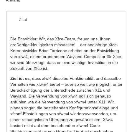
Zitat
Die Entwickler: Wir, das Xfce-Team, freuen uns, Ihnen
großartige Neuigkeiten mitzuteilen!....der angjährige Xfce-
Kernentwickler Brian Tarricone arbeitet an der Entwicklung
von xfwl4, einem brandneuen Wayland-Compositor für Xfce.
wir sind überzeugt, dass es eine wichtige Investition in die
Zukunft von Xfce ist.
Ziel ist es
, dass xfwl4 dieselbe Funktionalität und dasselbe
Verhalten wie xfwm4 bietet – oder so weit wie möglich, unter
Berücksichtigung der Unterschiede zwischen X11 und
Wayland. Die Verwendung von xfwl4 soll sich genauso
anfühlen wie die Verwendung von xfwm4 unter X11. Wir
planen sogar, die bestehenden Konfigurationsdialoge und
xfconf-Einstellungen von xfwm4 wiederzuverwenden, um
einen reibungslosen Übergang zu gewährleisten. Xfwl4
basiert nicht auf dem bestehenden xfwm4-Code.
Stattdessen wird es von Grund auf in Rust geschrieben,