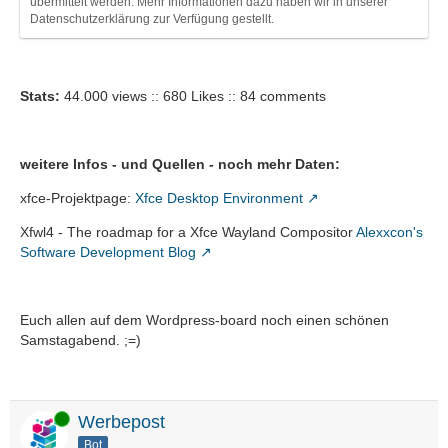
übermittelt werden. Mehr Informationen dazu haben wir in unserer
+----------+--------------------------+------
Datenschutzerklärung zur Verfügung gestellt.
Stats:
44.000 views :: 680 Likes :: 84 comments
weitere Infos - und Quellen - noch mehr Daten:
xfce-Projektpage:
Xfce Desktop Environment
Xfwl4 - The roadmap for a Xfce Wayland Compositor
Alexxcon's
Software Development Blog
Euch allen auf dem Wordpress-board noch einen schönen
Samstagabend. ;=)
Online
Werbepost
Bot