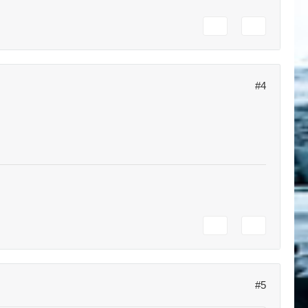
#4
#5