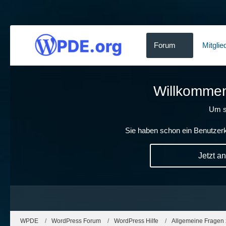
Forum
Mitglie
Willkommen!
Um s
Sie haben schon ein Benutzerk
Jetzt a
WPDE
WordPress Forum
WordPress Hilfe
Allgemeine Fragen