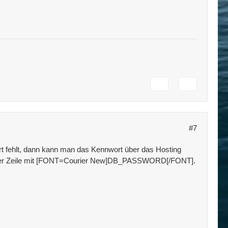
#7
 fehlt, dann kann man das Kennwort über das Hosting
in der Zeile mit [FONT=Courier New]DB_PASSWORD[/FONT].