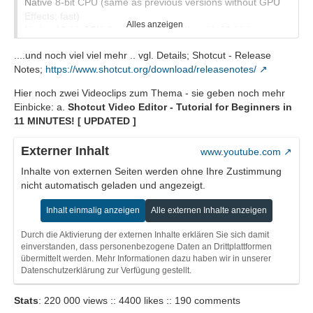
Native 8-bit CPU (same as previous versions without GPU
Effects; fast)
Alles anzeigen
Native 10-bit CPU (better image quality with 10-bit input or
output)
....und noch viel viel mehr .. vgl. Details; Shotcut - Release
Linear 10-bit GPU/CPU (Experimental) (GPU Effects
Notes;
https://www.shotcut.org/download/releasenotes/
enhanced with linear 10-bit CPU filters)
Added a visual preset browser for New > Image/Video from
Hier noch zwei Videoclips zum Thema - sie geben noch mehr
HTML generator. To add a thumbnail for your custom preset
Einbicke: a.
Shotcut Video Editor - Tutorial for Beginners in
add a file named <preset-name>.webp in the preset folder.
11 MINUTES! [ UPDATED ]
Added Chrome and Neon Flux HTML presets.
Fixed Stereo Enhancer and Declick Audio filters (broke in
Externer Inhalt
www.youtube.com
v25.10).
Fixed alpha channel is lost from a nested XML clip (broke in
Inhalte von externen Seiten werden ohne Ihre Zustimmung
v25.10).
nicht automatisch geladen und angezeigt.
Fixed 10-bit with amf (AMD) and mf (Windows on Arm)
Inhalt einmalig anzeigen
Alle externen Inhalte anzeigen
hardware encoders.
Durch die Aktivierung der externen Inhalte erklären Sie sich damit
einverstanden, dass personenbezogene Daten an Drittplattformen
übermittelt werden. Mehr Informationen dazu haben wir in unserer
Datenschutzerklärung zur Verfügung gestellt.
Stats
: 220 000 views :: 4400 likes :: 190 comments