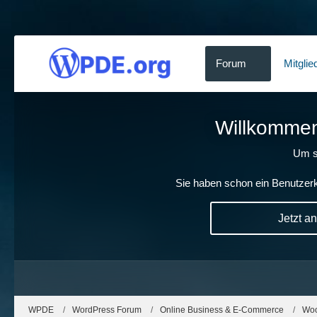
Forum
Mitglie
Willkommen!
Um s
Sie haben schon ein Benutzerk
Jetzt a
WPDE
WordPress Forum
Online Business & E-Commerce
Wo