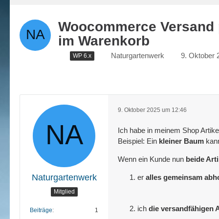
Woocommerce Versand pr
im Warenkorb
Naturgartenwerk
9. Oktober 
WP 6.x
9. Oktober 2025 um 12:46
Ich habe in meinem Shop Artike
Beispiel: Ein
kleiner Baum
kann
Wenn ein Kunde nun
beide Arti
Naturgartenwerk
er
alles gemeinsam abho
Mitglied
ich
die versandfähigen A
Beiträge
1