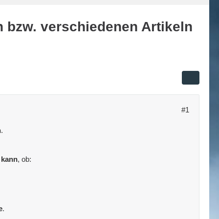
bzw. verschiedenen Artikeln
#1
n
.
 kann
, ob:
e
.