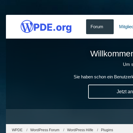
Forum
Mitglie
Willkommen!
Um s
Sie haben schon ein Benutzerk
Jetzt a
WPDE
WordPress Forum
WordPress Hilfe
Plugins