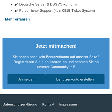
✔️ Deutsche Server & DSGVO-konform
✔️ Persönlicher Support (kein 0815-Ticket-System)
Mehr erfahren
Jetzt mitmachen!
Sie haben noch kein Benutzerkonto auf unserer Seite?
Registrieren Sie sich kostenlos
und nehmen Sie an
unserer Community teil!
Anmelden
Benutzerkonto erstellen
Datenschutzerklärung
Kontakt
Impressum