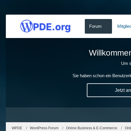
Forum
Mitglie
Willkommen!
Um s
Sie haben schon ein Benutzerk
Jetzt a
WPDE
WordPress Forum
Online Business & E-Commerce
Onl