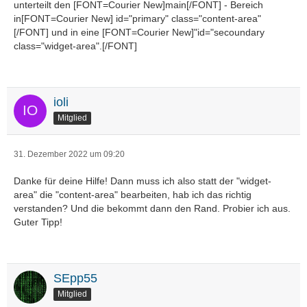
unterteilt den [FONT=Courier New]main[/FONT] - Bereich
in[FONT=Courier New] id="primary" class="content-area"
[/FONT] und in eine [FONT=Courier New]"id="secoundary
class="widget-area".[/FONT]
ioli
Mitglied
31. Dezember 2022 um 09:20
Danke für deine Hilfe! Dann muss ich also statt der "widget-
area" die "content-area" bearbeiten, hab ich das richtig
verstanden? Und die bekommt dann den Rand. Probier ich aus.
Guter Tipp!
SEpp55
Mitglied