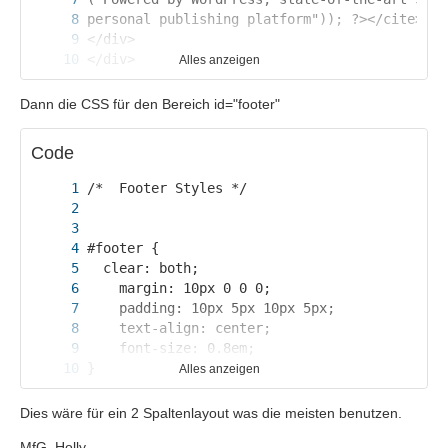
Alles anzeigen
</html>
Dann die CSS für den Bereich id="footer"
Code
Alles anzeigen
Dies wäre für ein 2 Spaltenlayout was die meisten benutzen.
MfG, Holly