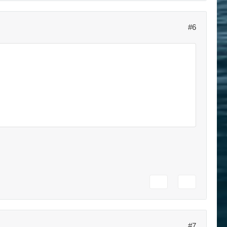
#6
s/
kann
#7