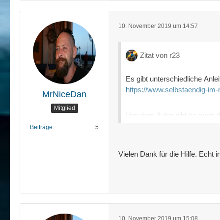
10. November 2019 um 14:57
Zitat von r23
Es gibt unterschiedliche Anle
https://www.selbstaendig-im-n
MrNiceDan
Mitglied
Von dem Autor gibt es auch d
Beiträge
5
Ansprechende Themes findes
Aufgeräumte Themes für wen
Vielen Dank für die Hilfe. Echt i
Bei Udemy gibt es zurzeit ei
https://www.udemy.com/cours
1 stunde und englisch
10. November 2019 um 15:08