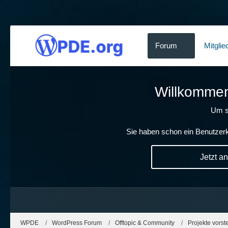
Forum
Mitglie
Willkommen!
Um s
Sie haben schon ein Benutzerk
Jetzt a
WPDE
WordPress Forum
Offtopic & Community
Projekte vorst