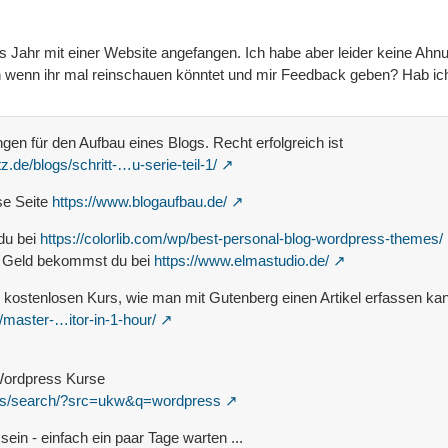
es Jahr mit einer Website angefangen. Ich habe aber leider keine Ahn
wenn ihr mal reinschauen könntet und mir Feedback geben? Hab ich 
ngen für den Aufbau eines Blogs. Recht erfolgreich ist
.de/blogs/schritt-…u-serie-teil-1/
se Seite
https://www.blogaufbau.de/
du bei
https://colorlib.com/wp/best-personal-blog-wordpress-themes/
 Geld bekommst du bei
https://www.elmastudio.de/
n kostenlosen Kurs, wie man mit Gutenberg einen Artikel erfassen ka
master-…itor-in-1-hour/
 Wordpress Kurse
es/search/?src=ukw&q=wordpress
ein - einfach ein paar Tage warten ...