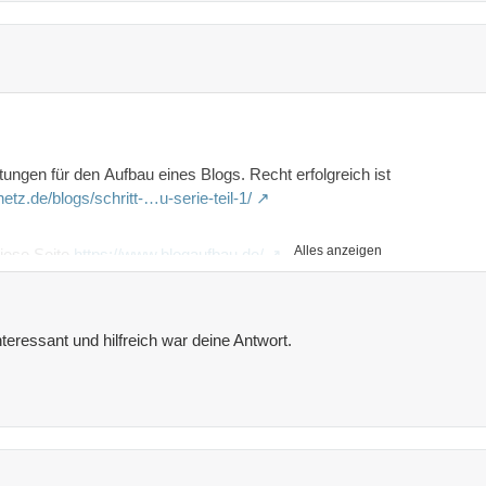
itungen für den Aufbau eines Blogs. Recht erfolgreich ist
etz.de/blogs/schritt-…u-serie-teil-1/
Alles anzeigen
iese Seite
https://www.blogaufbau.de/
t du bei
https://colorlib.com/wp/best-personal-blog-wordpress-theme
ig Geld bekommst du bei
https://www.elmastudio.de/
nteressant und hilfreich war deine Antwort.
nen kostenlosen Kurs, wie man mit Gutenberg einen Artikel erfassen 
e/master-…itor-in-1-hour/