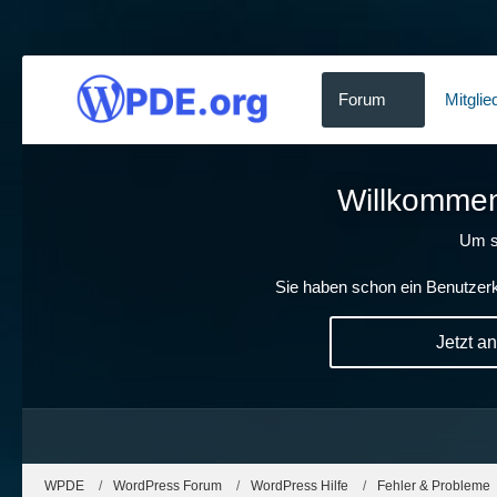
Forum
Mitglie
Willkommen!
Um s
Sie haben schon ein Benutzerk
Jetzt a
WPDE
WordPress Forum
WordPress Hilfe
Fehler & Probleme