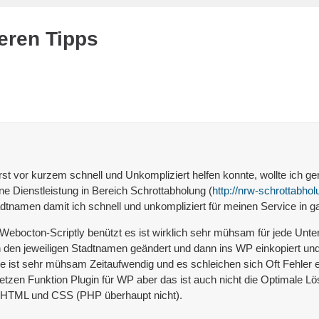
eren Tipps
t vor kurzem schnell und Unkompliziert helfen konnte, wollte ich g
ine Dienstleistung in Bereich Schrottabholung (
http://nrw-schrottabhol
tadtnamen damit ich schnell und unkompliziert für meinen Service i
bocton-Scriptly benützt es ist wirklich sehr mühsam für jede Unterse
 den jeweiligen Stadtnamen geändert und dann ins WP einkopiert un
e ist sehr mühsam Zeitaufwendig und es schleichen sich Oft Fehler e
tzen Funktion Plugin für WP aber das ist auch nicht die Optimale L
in HTML und CSS (PHP überhaupt nicht).