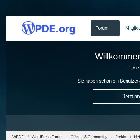
Forum
Mitglie
Willkommen!
Um s
Sie haben schon ein Benutzerk
Jetzt a
WPDE
WordPress Forum
Offtopic & Community
Archiv
Net