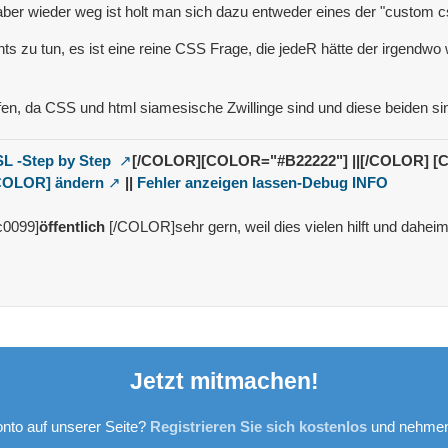
ber wieder weg ist holt man sich dazu entweder eines der "custom cs
s zu tun, es ist eine reine CSS Frage, die jedeR hätte der irgendwo wa
lfen, da CSS und html siamesische Zwillinge sind und diese beiden sin
L -Step by Step
[/COLOR]
[COLOR="#B22222"] ||[/COLOR]
[
COLOR] ändern
||
Fehler anzeigen lassen-Debug INFO
c0099]
öffentlich
[/COLOR]sehr gern, weil dies vielen hilft und daheim 
Jetzt mitmachen!
nto auf unserer Seite?
Registrieren Sie sich kostenlos
und nehmen 