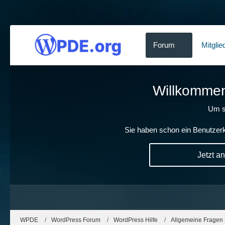
Forum
Mitglie
Willkommen!
Um s
Sie haben schon ein Benutzerk
Jetzt a
WPDE
WordPress Forum
WordPress Hilfe
Allgemeine Fragen