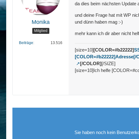
da dies beim nächsten Update a
und deine Frage hat mit WP nicht
Monika
und dünn haben mag :-)
Mitglied
mehr kann ich dir aber nicht he
Beiträge
13.516
[size=10]
[COLOR=#b22222]
SS
[COLOR=#b22222]Adresse[/
[/COLOR]
[/SIZE]
[size=10]Ich helfe [COLOR=#c
Sie haben noch kein Benutzerko