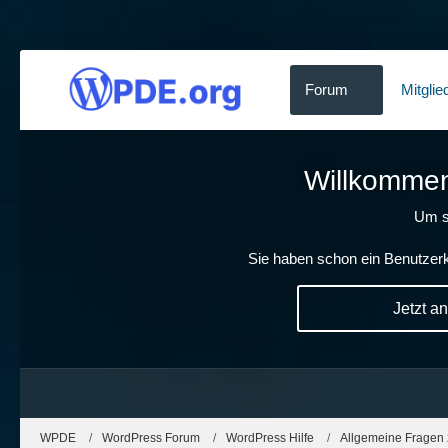
Forum
Mitglie
Willkommen!
Um s
Sie haben schon ein Benutzerk
Jetzt a
WPDE
WordPress Forum
WordPress Hilfe
Allgemeine Fragen