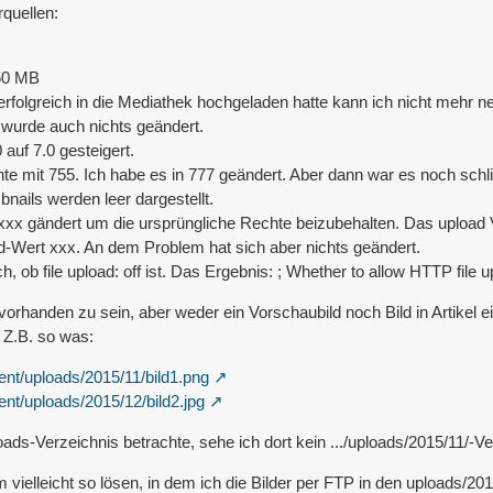
quellen:
250 MB
 erfolgreich in die Mediathek hochgeladen hatte kann ich nicht mehr 
 wurde auch nichts geändert.
auf 7.0 gesteigert.
hte mit 755. Ich habe es in 777 geändert. Aber dann war es noch sch
nails werden leer dargestellt.
xxx gändert um die ursprüngliche Rechte beizubehalten. Das upload V
-Wert xxx. An dem Problem hat sich aber nichts geändert.
ch, ob file upload: off ist. Das Ergebnis: ; Whether to allow HTTP file 
vorhanden zu sein, aber weder ein Vorschaubild noch Bild in Artikel
 Z.B. so was:
nt/uploads/2015/11/bild1.png
nt/uploads/2015/12/bild2.jpg
ds-Verzeichnis betrachte, sehe ich dort kein .../uploads/2015/11/-Ver
 vielleicht so lösen, in dem ich die Bilder per FTP in den uploads/201