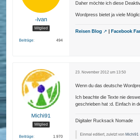
Daher möchte ich diese Deaktiv
Wordpress bietet ja viele Mögli
-ivan
Mitglied
Reisen Blog
|
Facebook Fa
Beiträge
494
23. November 2012 um 13:50
Wenn du das deutsche Wordpres
Ich beachte die Texte nie deswe
geschrieben hat :d. Einfach in
Michi91
Digitaler Rucksack Nomade
Mitglied
Einmal editiert, zuletzt von
Michi91
Beiträge
1.970