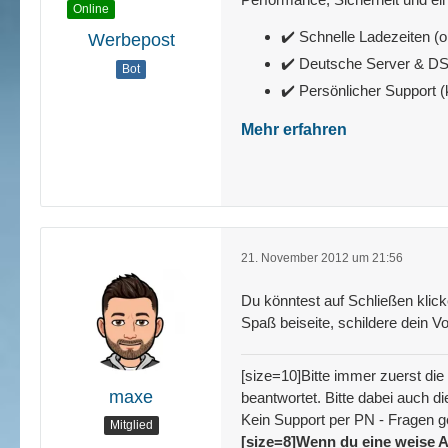
Online
✔️ Schnelle Ladezeiten (o
Werbepost
✔️ Deutsche Server & 
Bot
✔️ Persönlicher Support 
Mehr erfahren
21. November 2012 um 21:56
Du könntest auf Schließen klicke
Spaß beiseite, schildere dein 
[size=10]Bitte immer zuerst die
maxe
beantwortet. Bitte dabei auch d
Kein Support per PN - Fragen g
Mitglied
[size=8]Wenn du eine weise A