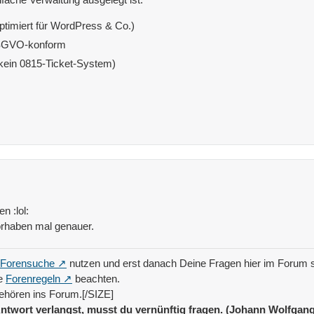
ptimiert für WordPress & Co.)
DSGVO-konform
(kein 0815-Ticket-System)
n :lol:
Vorhaben mal genauer.
Forensuche
nutzen und erst danach Deine Fragen hier im Forum s
ie
Forenregeln
beachten.
ehören ins Forum.[/SIZE]
ntwort verlangst, musst du vernünftig fragen. (Johann Wolfgan