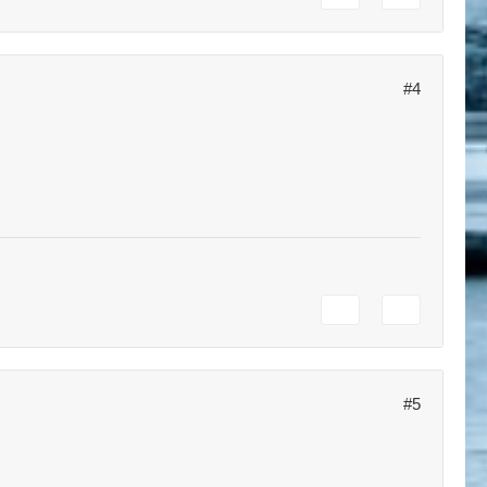
#4
#5