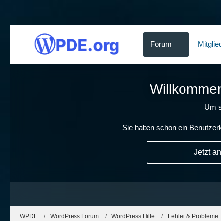
Forum
Mitglie
Willkommen!
Um s
Sie haben schon ein Benutzerk
Jetzt a
WPDE
WordPress Forum
WordPress Hilfe
Fehler & Probleme