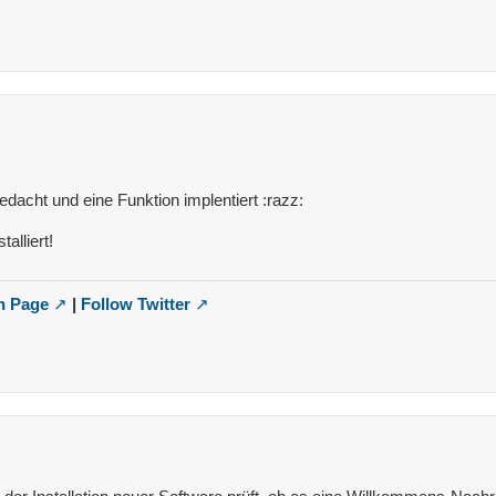
edacht und eine Funktion implentiert :razz:
alliert!
n Page
|
Follow Twitter