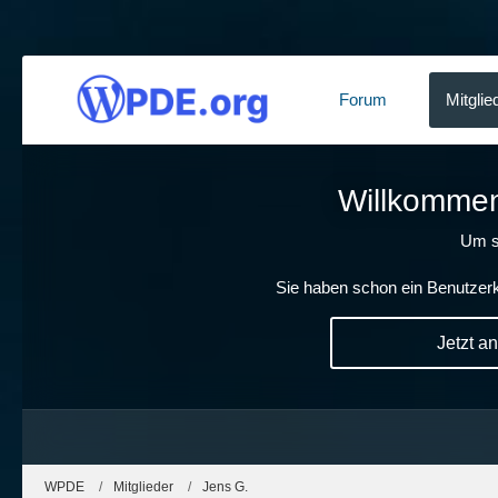
Forum
Mitglie
Willkommen!
Um s
Sie haben schon ein Benutzerk
Jetzt a
WPDE
Mitglieder
Jens G.