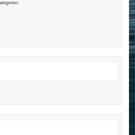
ategorien.
=0&show_private=1&hide_invisible=0&title_li=&ca