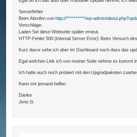
Egal ob ich das auto oder manuelle Update nehme, ich beko
Serverfehler
Beim Abrufen von
http://**********/wp-admin/about.php?upd
Vorschläge:
Laden Sie diese Webseite später erneut.
HTTP-Fehler 500 (Internal Server Error): Beim Versuch des 
Kurz davor sehe ich aber im Dashboard noch dass das upda
Egal welchen Link ich von meiner Seite nehme es kommt im
Ich hatte auch noch probiert mit den Upgradpaketen zuarbe
Kann mir jemand helfen
Danke
Jens G.