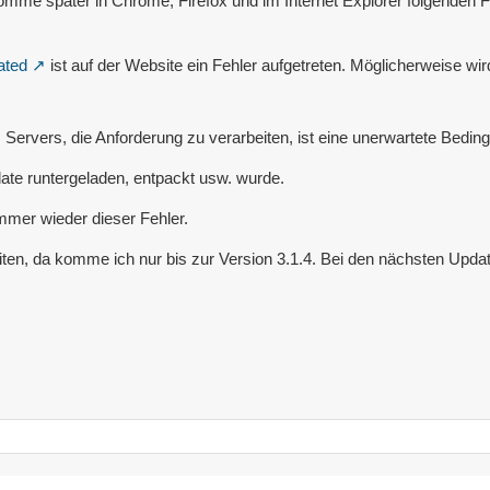
mme später in Chrome, Firefox und im Internet Explorer folgenden F
ated
ist auf der Website ein Fehler aufgetreten. Möglicherweise wird
Servers, die Anforderung zu verarbeiten, ist eine unerwartete Beding
te runtergeladen, entpackt usw. wurde.
mer wieder dieser Fehler.
iten, da komme ich nur bis zur Version 3.1.4. Bei den nächsten Upd