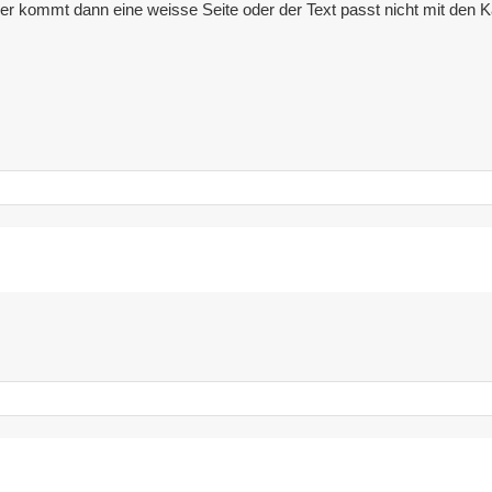
er kommt dann eine weisse Seite oder der Text passt nicht mit den K
gory='.arras_get_option('topnav_linkcat').'&hierarchical