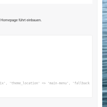
n Homepage führt einbauen.
ix', 'theme_location' => 'main-menu', 'fallback