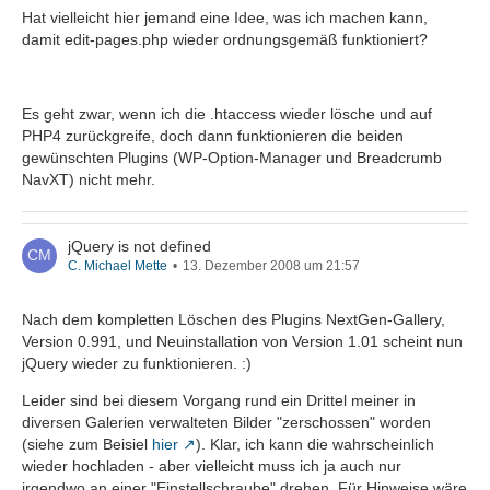
Hat vielleicht hier jemand eine Idee, was ich machen kann,
damit edit-pages.php wieder ordnungsgemäß funktioniert?
Es geht zwar, wenn ich die .htaccess wieder lösche und auf
PHP4 zurückgreife, doch dann funktionieren die beiden
gewünschten Plugins (WP-Option-Manager und Breadcrumb
NavXT) nicht mehr.
jQuery is not defined
C. Michael Mette
13. Dezember 2008 um 21:57
Nach dem kompletten Löschen des Plugins NextGen-Gallery,
Version 0.991, und Neuinstallation von Version 1.01 scheint nun
jQuery wieder zu funktionieren. :)
Leider sind bei diesem Vorgang rund ein Drittel meiner in
diversen Galerien verwalteten Bilder "zerschossen" worden
(siehe zum Beisiel
hier
). Klar, ich kann die wahrscheinlich
wieder hochladen - aber vielleicht muss ich ja auch nur
irgendwo an einer "Einstellschraube" drehen. Für Hinweise wäre