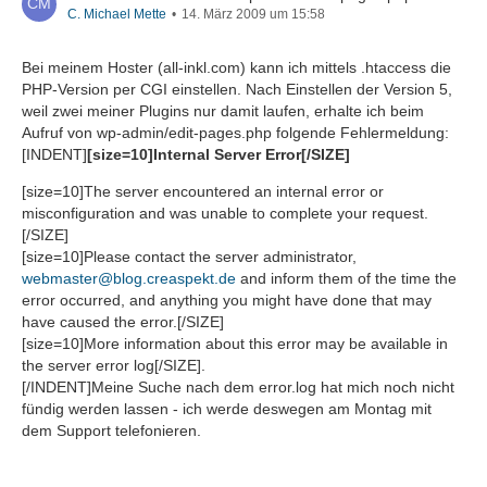
C. Michael Mette
14. März 2009 um 15:58
Bei meinem Hoster (all-inkl.com) kann ich mittels .htaccess die
PHP-Version per CGI einstellen. Nach Einstellen der Version 5,
weil zwei meiner Plugins nur damit laufen, erhalte ich beim
Aufruf von wp-admin/edit-pages.php folgende Fehlermeldung:
[INDENT]
[size=10]Internal Server Error[/SIZE]
[size=10]The server encountered an internal error or
misconfiguration and was unable to complete your request.
[/SIZE]
[size=10]Please contact the server administrator,
webmaster@blog.creaspekt.de
and inform them of the time the
error occurred, and anything you might have done that may
have caused the error.[/SIZE]
[size=10]More information about this error may be available in
the server error log[/SIZE].
[/INDENT]Meine Suche nach dem error.log hat mich noch nicht
fündig werden lassen - ich werde deswegen am Montag mit
dem Support telefonieren.